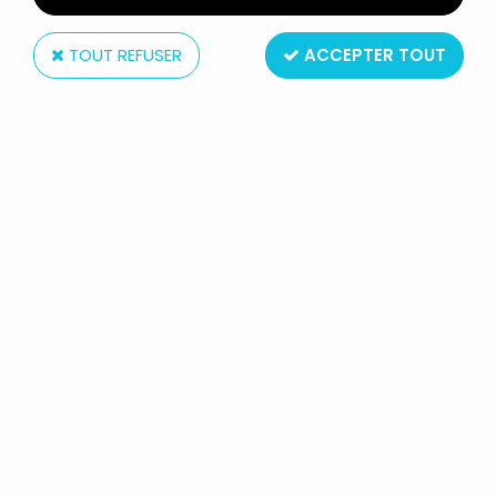
TOUT REFUSER
ACCEPTER TOUT
Britains
BRITAINS DEETAIL - NORDISTE -
PIÉTON CHARGEANT AVEC FUSIL
12
,
99
€
TTC