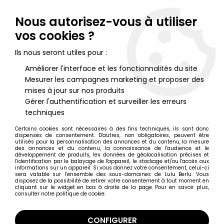
Lulu Berlu, la référence dans l'univers du jouet vintage en
France - Vente à l'international
Nous autorisez-vous à utiliser
vos cookies ?
0
Ils nous seront utiles pour :
Améliorer l'interface et les fonctionnalités du site
Mesurer les campagnes marketing et proposer des
Accueil
>
Britains
>
Britains Guerre de sécession
>
Britains Deetail
- Nordiste - Piéton Chargeant avec Fusil
mises à jour sur nos produits
Gérer l'authentification et surveiller les erreurs
techniques
Certains cookies sont nécessaires à des fins techniques, ils sont donc
dispensés de consentement. D'autres, non obligatoires, peuvent être
utilisés pour la personnalisation des annonces et du contenu, la mesure
des annonces et du contenu, la connaissance de l'audience et le
développement de produits, les données de géolocalisation précises et
l'identification par le balayage de l'appareil, le stockage et/ou l'accès aux
informations sur un appareil. Si vous donnez votre consentement, celui-ci
sera valable sur l’ensemble des sous-domaines de Lulu Berlu. Vous
disposez de la possibilité de retirer votre consentement à tout moment en
cliquant sur le widget en bas à droite de la page. Pour en savoir plus,
consulter notre politique de cookie.
CONFIGURER