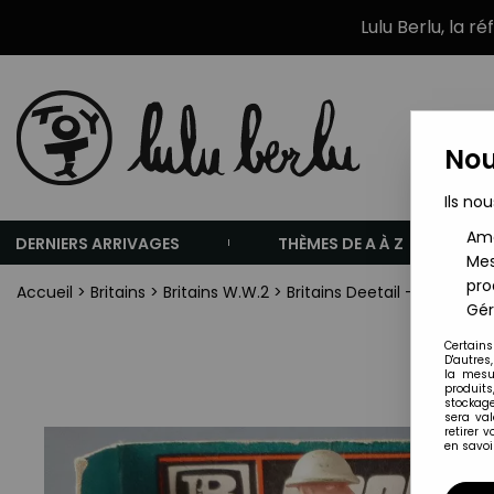
Lulu Berlu, la r
Nou
Ils nou
Amé
DERNIERS ARRIVAGES
THÈMES DE A À Z
Mes
pro
Accueil
>
Britains
>
Britains W.W.2
>
Britains Deetail - WW2 - A
Gér
Certains
D'autres
la mesu
produits
stockage
sera va
retirer 
en savoir