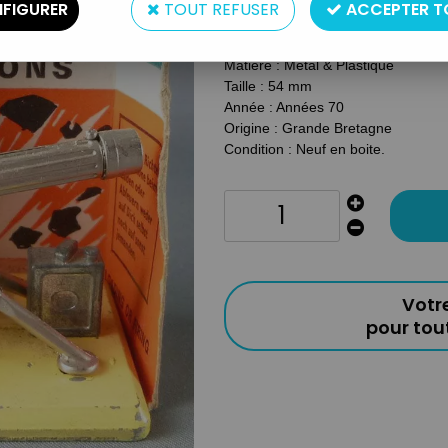
FIGURER
TOUT REFUSER
ACCEPTER T
Réf. :
AR0019402
Type : Figurine
Matière : Métal & Plastique
Taille : 54 mm
Année : Années 70
Origine : Grande Bretagne
Condition : Neuf en boite.
Votr
pour to