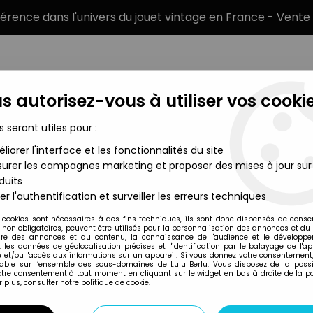
éférence dans l'univers du jouet vintage en France - Vente 
s autorisez-vous à utiliser vos cookie
s seront utiles pour :
liorer l'interface et les fonctionnalités du site
MARQUES
TYPE DE PRODUIT
PRÉCOMM
urer les campagnes marketing et proposer des mises à jour sur
duits
nglais 8 ème Armée - Mitrailleuse Vickers & Servants Neuf Boite 
er l'authentification et surveiller les erreurs techniques
Britains
 cookies sont nécessaires à des fins techniques, ils sont donc dispensés de cons
, non obligatoires, peuvent être utilisés pour la personnalisation des annonces et du
BRITAINS DEETAIL
re des annonces et du contenu, la connaissance de l'audience et le développ
, les données de géolocalisation précises et l'identification par le balayage de l'app
MITRAILLEUSE VIC
 et/ou l'accès aux informations sur un appareil. Si vous donnez votre consentement,
lable sur l’ensemble des sous-domaines de Lulu Berlu. Vous disposez de la possib
7339)
votre consentement à tout moment en cliquant sur le widget en bas à droite de la p
 plus, consulter notre politique de cookie.
64
,
99
€
TTC