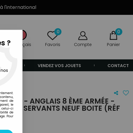
à l'international
0
0
s ?
Français
Favoris
Compte
Panier
ANDE
VENDEZ VOS JOUETS
CONTACT
 nos
(Réf 7339)
entement.
 contenu,
 - WW2 - ANGLAIS 8 ÈME ARMÉE -
ement de
areil, le
KERS & SERVANTS NEUF BOITE (RÉF
 celui-ci
ilité de
age. Pour