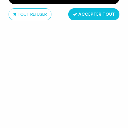
TOUT REFUSER
ACCEPTER TOUT
Medicom
BRUCE LEE - MEDICOM NEW REAL
ACTION HEROS
Réf. :
REF3653
Type : Figurine Articulée
Taille : 30 cm