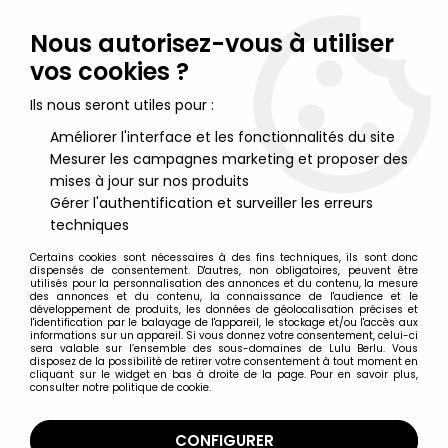
Lulu Berlu, la référence dans l'univers du jouet vintage en
France - Vente à l'international
Nous autorisez-vous à utiliser
vos cookies ?
0
Ils nous seront utiles pour :
Améliorer l'interface et les fonctionnalités du site
Mesurer les campagnes marketing et proposer des
Accueil
>
Bruce Lee
>
Bruce Lee - Medicom New Real Action
Heros
mises à jour sur nos produits
Gérer l'authentification et surveiller les erreurs
techniques
Certains cookies sont nécessaires à des fins techniques, ils sont donc
dispensés de consentement. D'autres, non obligatoires, peuvent être
utilisés pour la personnalisation des annonces et du contenu, la mesure
des annonces et du contenu, la connaissance de l'audience et le
développement de produits, les données de géolocalisation précises et
l'identification par le balayage de l'appareil, le stockage et/ou l'accès aux
informations sur un appareil. Si vous donnez votre consentement, celui-ci
sera valable sur l’ensemble des sous-domaines de Lulu Berlu. Vous
disposez de la possibilité de retirer votre consentement à tout moment en
cliquant sur le widget en bas à droite de la page. Pour en savoir plus,
consulter notre politique de cookie.
CONFIGURER