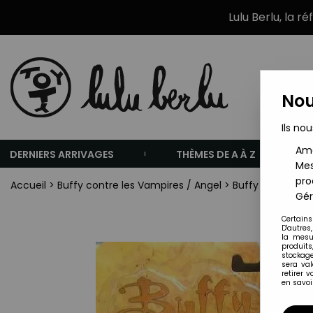
Lulu Berlu, la r
Nou
Ils nou
Amé
DERNIERS ARRIVAGES
THÈMES DE A À Z
Mes
pro
Accueil
>
Buffy contre les Vampires / Angel
>
Buffy The Vampi
Gér
Certains
D'autres
la mesu
produits
stockage
sera va
retirer 
en savoir