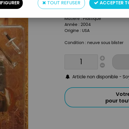
FIGURER
TOUT REFUSER
ACCEPTER T
Type : Figurine Articulée
Taille : 13 cm
Matière : Plastique
Année : 2004
Origine : USA
Condition : neuve sous blister
Article non disponible - S
Votr
pour to