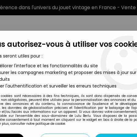
éférence dans l'univers du jouet vintage en France - Vente 
s autorisez-vous à utiliser vos cookie
s seront utiles pour :
liorer l'interface et les fonctionnalités du site
MARQUES
TYPE DE PRODUIT
PRÉCOMM
urer les campagnes marketing et proposer des mises à jour sur
duits
re Slayer - Diamond - Darla "Welcome to Hellmouth"
er l'authentification et surveiller les erreurs techniques
Diamond Select
 cookies sont nécessaires à des fins techniques, ils sont donc dispensés de cons
, non obligatoires, peuvent être utilisés pour la personnalisation des annonces et du
BUFFY THE VAMPIR
re des annonces et du contenu, la connaissance de l'audience et le développ
, les données de géolocalisation précises et l'identification par le balayage de l'app
"WELCOME TO HE
 et/ou l'accès aux informations sur un appareil. Si vous donnez votre consentement,
lable sur l’ensemble des sous-domaines de Lulu Berlu. Vous disposez de la possib
votre consentement à tout moment en cliquant sur le widget en bas à droite de la p
 plus, consulter notre politique de cookie.
Réf. :
REF6787