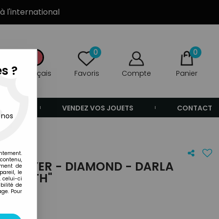
à l'international
0
0
s ?
Français
Favoris
Compte
Panier
ANDE
VENDEZ VOS JOUETS
CONTACT
 nos
entement.
 contenu,
E SLAYER - DIAMOND - DARLA
ement de
areil, le
LLMOUTH"
 celui-ci
ilité de
age. Pour