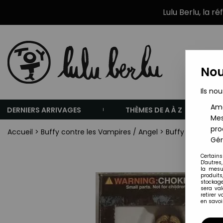
Lulu Berlu, la r
Nou
Ils nou
Amé
DERNIERS ARRIVAGES
THÈMES DE A À Z
Mes
pro
Accueil
>
Buffy contre les Vampires / Angel
>
Buffy The Vampir
Gér
Certains
D'autres
la mesu
produits
stockage
sera va
retirer 
en savoir