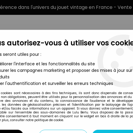
éférence dans l'univers du jouet vintage en France - Vente 
s autorisez-vous à utiliser vos cookie
s seront utiles pour :
liorer l'interface et les fonctionnalités du site
MARQUES
TYPE DE PRODUIT
PRÉCOMM
urer les campagnes marketing et proposer des mises à jour sur
duits
e Slayer - Moore Action Collectibles - Buffy Summers "Prophecy
er l'authentification et surveiller les erreurs techniques
Moore Action Collectibles
 cookies sont nécessaires à des fins techniques, ils sont donc dispensés de cons
, non obligatoires, peuvent être utilisés pour la personnalisation des annonces et du
BUFFY THE VAMPIR
re des annonces et du contenu, la connaissance de l'audience et le développ
, les données de géolocalisation précises et l'identification par le balayage de l'app
COLLECTIBLES - B
 et/ou l'accès aux informations sur un appareil. Si vous donnez votre consentement,
lable sur l’ensemble des sous-domaines de Lulu Berlu. Vous disposez de la possib
(TOYFARE EXCLUSI
votre consentement à tout moment en cliquant sur le widget en bas à droite de la p
 plus, consulter notre politique de cookie.