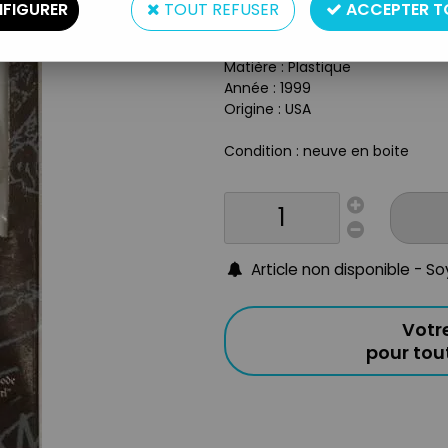
Réf. :
REF13718
FIGURER
TOUT REFUSER
ACCEPTER T
Type : Figurine Articulée
Taille : 16 cm
Matière : Plastique
Année : 1999
Origine : USA
Condition : neuve en boite
Article non disponible - S
Votr
pour to