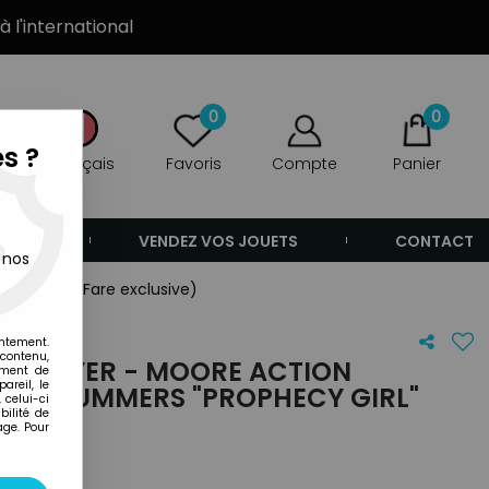
à l'international
0
0
s ?
Français
Favoris
Compte
Panier
ANDE
VENDEZ VOS JOUETS
CONTACT
 nos
 Girl" (ToyFare exclusive)
entement.
 contenu,
E SLAYER - MOORE ACTION
ement de
areil, le
UFFY SUMMERS "PROPHECY GIRL"
 celui-ci
ilité de
VE)
age. Pour