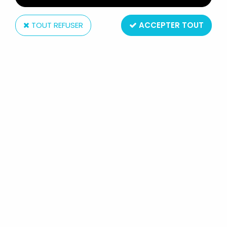
TOUT REFUSER
ACCEPTER TOUT
Dynamisme Presse Edition
CAPITAINE FLAM - DYNAMISME
PRESSE EDITION TF1 - SPÉCIAL
CAPITAINE FLAM N°3BIS