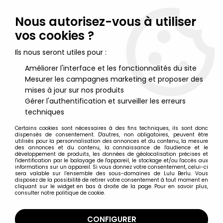
Lulu Berlu, la référence dans l'univers du jouet vintage en
France - Vente à l'international
Nous autorisez-vous à utiliser
vos cookies ?
0
Ils nous seront utiles pour :
Améliorer l'interface et les fonctionnalités du site
Mesurer les campagnes marketing et proposer des
Accueil
>
Capitaine Flam
>
Capitaine Flam - Dynamisme Presse
Edition TF1 - Spécial Capitaine Flam n°3bis
mises à jour sur nos produits
Gérer l'authentification et surveiller les erreurs
techniques
Certains cookies sont nécessaires à des fins techniques, ils sont donc
dispensés de consentement. D'autres, non obligatoires, peuvent être
utilisés pour la personnalisation des annonces et du contenu, la mesure
des annonces et du contenu, la connaissance de l'audience et le
développement de produits, les données de géolocalisation précises et
l'identification par le balayage de l'appareil, le stockage et/ou l'accès aux
informations sur un appareil. Si vous donnez votre consentement, celui-ci
sera valable sur l’ensemble des sous-domaines de Lulu Berlu. Vous
disposez de la possibilité de retirer votre consentement à tout moment en
cliquant sur le widget en bas à droite de la page. Pour en savoir plus,
consulter notre politique de cookie.
CONFIGURER