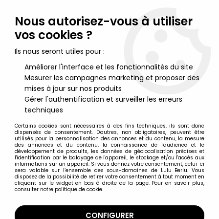
Lulu Berlu, la référence dans l'univers du jouet vintage en
France - Vente à l'international
Nous autorisez-vous à utiliser
vos cookies ?
0
Ils nous seront utiles pour :
Améliorer l'interface et les fonctionnalités du site
Mesurer les campagnes marketing et proposer des
Accueil
>
Capitaine Flam
>
Capitaine Flam - Figurine Capitaine
Flam Popy France (neuf en boite)
mises à jour sur nos produits
Gérer l'authentification et surveiller les erreurs
techniques
Certains cookies sont nécessaires à des fins techniques, ils sont donc
dispensés de consentement. D'autres, non obligatoires, peuvent être
utilisés pour la personnalisation des annonces et du contenu, la mesure
des annonces et du contenu, la connaissance de l'audience et le
développement de produits, les données de géolocalisation précises et
l'identification par le balayage de l'appareil, le stockage et/ou l'accès aux
informations sur un appareil. Si vous donnez votre consentement, celui-ci
sera valable sur l’ensemble des sous-domaines de Lulu Berlu. Vous
disposez de la possibilité de retirer votre consentement à tout moment en
cliquant sur le widget en bas à droite de la page. Pour en savoir plus,
consulter notre politique de cookie.
CONFIGURER