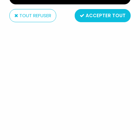
TOUT REFUSER
ACCEPTER TOUT
Popy
CAPITAINE FLAM - FIGURINE
CAPITAINE FLAM POPY FRANCE
(NEUF EN BOITE)