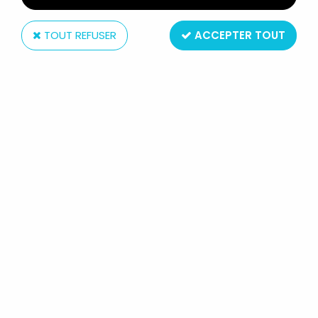
TOUT REFUSER
ACCEPTER TOUT
Mattel
CAPTAIN POWER ET LES SOLDATS
DU FUTUR - MATTEL - SERGENT