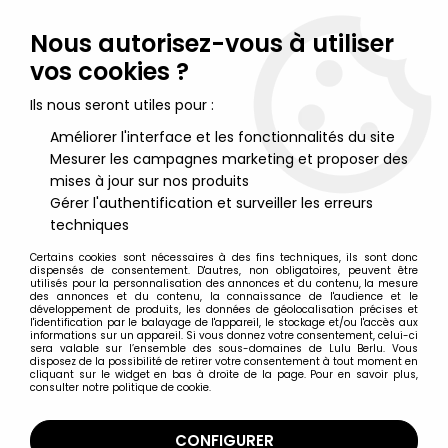
Lulu Berlu, la référence dans l'univers du jouet vintage en
France - Vente à l'international
Nous autorisez-vous à utiliser
vos cookies ?
0
Ils nous seront utiles pour :
Améliorer l'interface et les fonctionnalités du site
Mesurer les campagnes marketing et proposer des
Accueil
>
Captain Power et les Soldats du Futur
>
Captain Power Figurines
>
Captain Power et les Soldats du Futur -
mises à jour sur nos produits
Mattel - Sergent Scout Baker (USA)
Gérer l'authentification et surveiller les erreurs
techniques
Certains cookies sont nécessaires à des fins techniques, ils sont donc
dispensés de consentement. D'autres, non obligatoires, peuvent être
utilisés pour la personnalisation des annonces et du contenu, la mesure
des annonces et du contenu, la connaissance de l'audience et le
développement de produits, les données de géolocalisation précises et
l'identification par le balayage de l'appareil, le stockage et/ou l'accès aux
informations sur un appareil. Si vous donnez votre consentement, celui-ci
sera valable sur l’ensemble des sous-domaines de Lulu Berlu. Vous
disposez de la possibilité de retirer votre consentement à tout moment en
cliquant sur le widget en bas à droite de la page. Pour en savoir plus,
consulter notre politique de cookie.
CONFIGURER