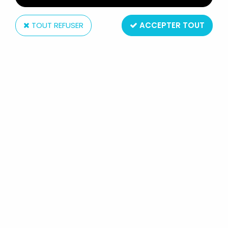
TOUT REFUSER
ACCEPTER TOUT
Hachette
CAROLINE ET SES AMIS - CARTE
POSTALE EDITIONS TÉLÉ HACHETTE