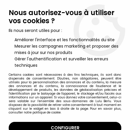
Lulu Berlu, la référence dans l'univers du jouet vintage en
France - Vente à l'international
Nous autorisez-vous à utiliser
vos cookies ?
0
Ils nous seront utiles pour :
Améliorer l'interface et les fonctionnalités du site
Mesurer les campagnes marketing et proposer des
Accueil
>
Caroline, Bobi, bd de P. Probst
>
Caroline et ses amis -
Carte Postale Editions Télé Hachette Probst - Caroline dans
mises à jour sur nos produits
l'Espace
Gérer l'authentification et surveiller les erreurs
techniques
Certains cookies sont nécessaires à des fins techniques, ils sont donc
dispensés de consentement. D'autres, non obligatoires, peuvent être
utilisés pour la personnalisation des annonces et du contenu, la mesure
des annonces et du contenu, la connaissance de l'audience et le
développement de produits, les données de géolocalisation précises et
l'identification par le balayage de l'appareil, le stockage et/ou l'accès aux
informations sur un appareil. Si vous donnez votre consentement, celui-ci
sera valable sur l’ensemble des sous-domaines de Lulu Berlu. Vous
disposez de la possibilité de retirer votre consentement à tout moment en
cliquant sur le widget en bas à droite de la page. Pour en savoir plus,
consulter notre politique de cookie.
CONFIGURER