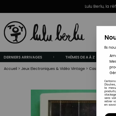
Lulu Berlu, la r
Nou
Ils nou
Amé
DERNIERS ARRIVAGES
THÈMES DE A À Z
Mes
pro
Accueil
>
Jeux Electroniques & Vidéo Vintage
>
Casio
>
Casio 
Gér
Certains
D'autres
la mesu
produits
stockage
sera va
retirer 
en savoir