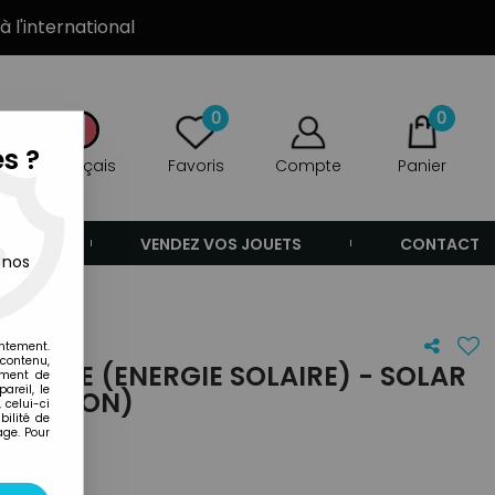
à l'international
0
0
s ?
Français
Favoris
Compte
Panier
ANDE
VENDEZ VOS JOUETS
CONTACT
 nos
ion)
entement.
 contenu,
 GAME (ENERGIE SOLAIRE) - SOLAR
ement de
areil, le
OCCASION)
 celui-ci
ilité de
age. Pour