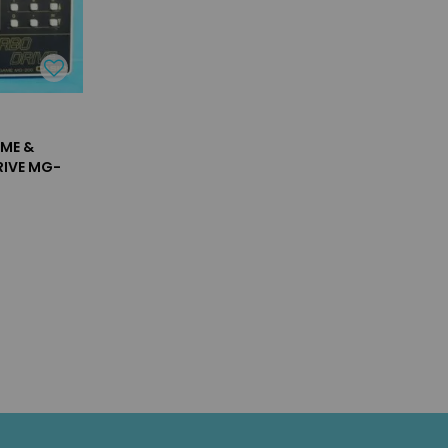
AME &
RIVE MG-