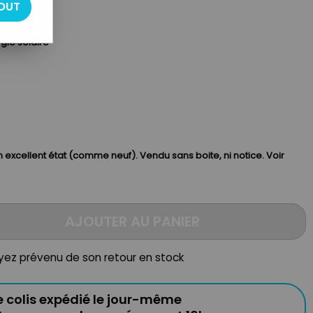
10
OUT
rgie solaire
 excellent état (c
omme neuf
)
.
Vendu sans boi
te
, ni notice. Voir
AJOUTER AU PANIER
oyez prévenu de son retour en stock
e colis expédié le jour-même