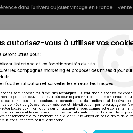
éférence dans l'univers du jouet vintage en France - Vente 
s autorisez-vous à utiliser vos cookie
s seront utiles pour :
liorer l'interface et les fonctionnalités du site
MARQUES
TYPE DE PRODUIT
PRÉCOMM
urer les campagnes marketing et proposer des mises à jour sur
duits
- Handheld Game (Energie Solaire) - Solar Shuttle CG-10 (occas
er l'authentification et surveiller les erreurs techniques
Casio
 cookies sont nécessaires à des fins techniques, ils sont donc dispensés de cons
, non obligatoires, peuvent être utilisés pour la personnalisation des annonces et du
CASIO - HANDHELD
re des annonces et du contenu, la connaissance de l'audience et le développ
, les données de géolocalisation précises et l'identification par le balayage de l'app
SHUTTLE CG-10 (
 et/ou l'accès aux informations sur un appareil. Si vous donnez votre consentement,
lable sur l’ensemble des sous-domaines de Lulu Berlu. Vous disposez de la possib
votre consentement à tout moment en cliquant sur le widget en bas à droite de la p
 plus, consulter notre politique de cookie.
Réf. :
REF20742