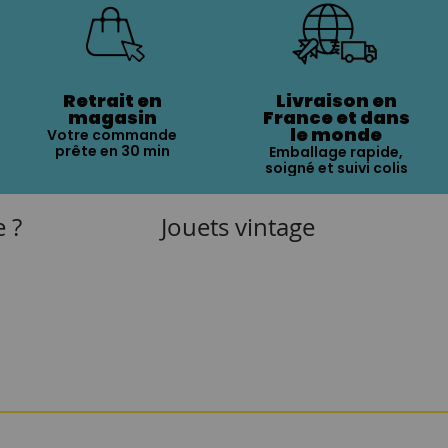
Retrait en
Livraison en
magasin
France et dans
le monde
Votre commande
prête en 30 min
Emballage rapide,
soigné et suivi colis
e ?
Jouets vintage