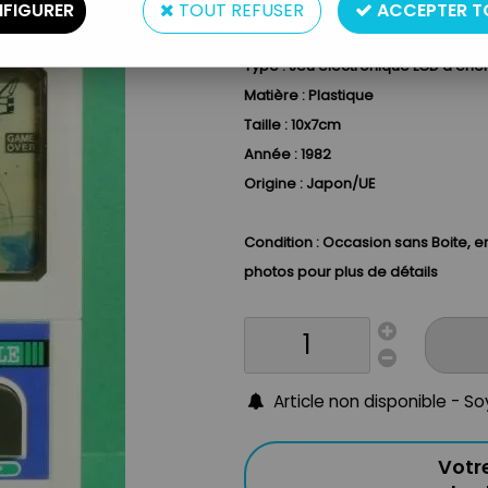
CASIO
Solar Shuttle
CG
-
FIGURER
TOUT REFUSER
ACCEPTER T
Type : Jeu
électroniqu
e LCD
à én
e
Matière : Plastique
Taille : 10x7cm
Année : 1982
Origine : Japon/UE
Condition : Occasion sans Boite, en
photo
s pour plus de dét
ails
Article non disponible - S
Votr