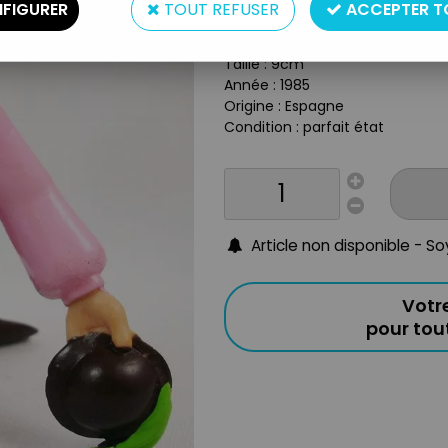
FIGURER
TOUT REFUSER
ACCEPTER T
Type : Figurine
Matière : Pvc
Taille : 9cm
Année : 1985
Origine : Espagne
Condition : parfait état
Article non disponible - S
Votr
pour to