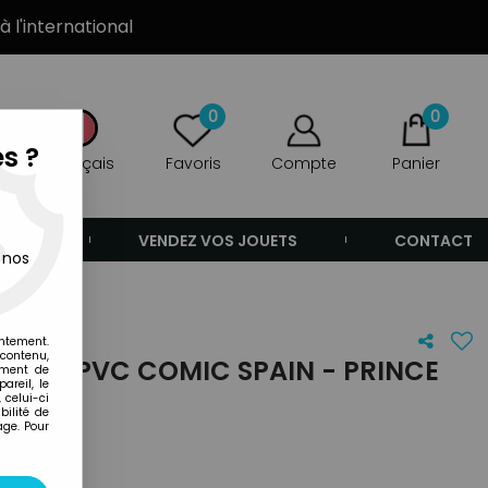
à l'international
0
0
s ?
Français
Favoris
Compte
Panier
ANDE
VENDEZ VOS JOUETS
CONTACT
 nos
entement.
 contenu,
URINE PVC COMIC SPAIN - PRINCE
ement de
areil, le
 celui-ci
ilité de
age. Pour