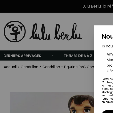
Lulu Berlu, la r
Nou
Ils nou
Amé
DERNIERS ARRIVAGES
THÈMES DE A À Z
Mes
pro
Accueil
>
Cendrillon
>
Cendrillon - Figurine PVC Comic Spain 
Gér
Certains
D'autres
la mesu
produits
stockage
sera va
retirer 
en savoir