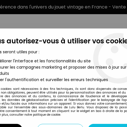
éférence dans l'univers du jouet vintage en France - Vente 
s autorisez-vous à utiliser vos cookie
s seront utiles pour :
liorer l'interface et les fonctionnalités du site
MARQUES
TYPE DE PRODUIT
PRÉCOMM
urer les campagnes marketing et proposer des mises à jour sur
duits
- Prince Charmant
er l'authentification et surveiller les erreurs techniques
Comics Spain
 cookies sont nécessaires à des fins techniques, ils sont donc dispensés de cons
, non obligatoires, peuvent être utilisés pour la personnalisation des annonces et du
CENDRILLON - FIG
re des annonces et du contenu, la connaissance de l'audience et le développ
, les données de géolocalisation précises et l'identification par le balayage de l'app
CHARMANT
 et/ou l'accès aux informations sur un appareil. Si vous donnez votre consentement,
lable sur l’ensemble des sous-domaines de Lulu Berlu. Vous disposez de la possib
votre consentement à tout moment en cliquant sur le widget en bas à droite de la p
 plus, consulter notre politique de cookie.
Réf. :
AR0008828