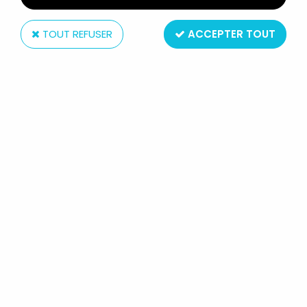
TOUT REFUSER
ACCEPTER TOUT
Cherilea
CHERILEA - JEEP AMPHIBIE - RÉF
2604