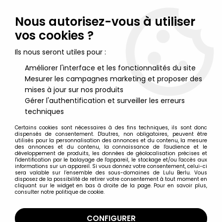
Lulu Berlu, la référence dans l'univers du jouet vintage en
France - Vente à l'international
Nous autorisez-vous à utiliser
vos cookies ?
0
Ils nous seront utiles pour :
Améliorer l'interface et les fonctionnalités du site
Mesurer les campagnes marketing et proposer des
Accueil
>
Cherilea
>
Cherilea - Jeep Amphibie - Réf 2604
mises à jour sur nos produits
Gérer l'authentification et surveiller les erreurs
techniques
Certains cookies sont nécessaires à des fins techniques, ils sont donc
dispensés de consentement. D'autres, non obligatoires, peuvent être
utilisés pour la personnalisation des annonces et du contenu, la mesure
des annonces et du contenu, la connaissance de l'audience et le
développement de produits, les données de géolocalisation précises et
l'identification par le balayage de l'appareil, le stockage et/ou l'accès aux
informations sur un appareil. Si vous donnez votre consentement, celui-ci
sera valable sur l’ensemble des sous-domaines de Lulu Berlu. Vous
disposez de la possibilité de retirer votre consentement à tout moment en
cliquant sur le widget en bas à droite de la page. Pour en savoir plus,
consulter notre politique de cookie.
CONFIGURER