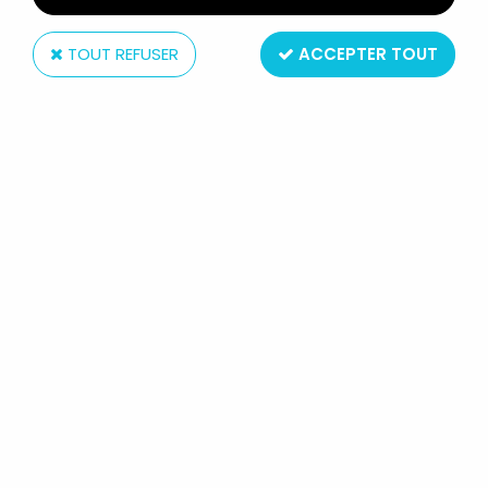
TOUT REFUSER
ACCEPTER TOUT
Kenner
CHUCK NORRIS KARATE
KOMMANDOS - KENNER - REED
SMITH