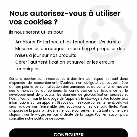
Lulu Berlu, la référence dans l'univers du jouet vintage en
France - Vente à l'international
Nous autorisez-vous à utiliser
vos cookies ?
0
Ils nous seront utiles pour :
Améliorer l'interface et les fonctionnalités du site
Mesurer les campagnes marketing et proposer des
Accueil
>
Chuck Norris
>
Chuck Norris Karate Kommandos -
Kenner - Reed Smith
mises à jour sur nos produits
Gérer l'authentification et surveiller les erreurs
techniques
Certains cookies sont nécessaires à des fins techniques, ils sont donc
dispensés de consentement. D'autres, non obligatoires, peuvent être
utilisés pour la personnalisation des annonces et du contenu, la mesure
des annonces et du contenu, la connaissance de l'audience et le
développement de produits, les données de géolocalisation précises et
l'identification par le balayage de l'appareil, le stockage et/ou l'accès aux
informations sur un appareil. Si vous donnez votre consentement, celui-ci
sera valable sur l’ensemble des sous-domaines de Lulu Berlu. Vous
disposez de la possibilité de retirer votre consentement à tout moment en
cliquant sur le widget en bas à droite de la page. Pour en savoir plus,
consulter notre politique de cookie.
CONFIGURER