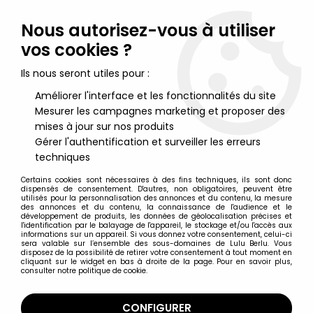
Lulu Berlu, la référence dans l'univers du jouet vintage en
France - Vente à l'international
Nous autorisez-vous à utiliser
vos cookies ?
0
Ils nous seront utiles pour :
Améliorer l'interface et les fonctionnalités du site
Mesurer les campagnes marketing et proposer des
Accueil
>
Clairet
>
Clairet - Moyen-Age - Piéton Hérault Série 1 cl.
ma 914
mises à jour sur nos produits
Gérer l'authentification et surveiller les erreurs
techniques
Certains cookies sont nécessaires à des fins techniques, ils sont donc
dispensés de consentement. D'autres, non obligatoires, peuvent être
utilisés pour la personnalisation des annonces et du contenu, la mesure
des annonces et du contenu, la connaissance de l'audience et le
développement de produits, les données de géolocalisation précises et
l'identification par le balayage de l'appareil, le stockage et/ou l'accès aux
informations sur un appareil. Si vous donnez votre consentement, celui-ci
sera valable sur l’ensemble des sous-domaines de Lulu Berlu. Vous
disposez de la possibilité de retirer votre consentement à tout moment en
cliquant sur le widget en bas à droite de la page. Pour en savoir plus,
consulter notre politique de cookie.
CONFIGURER