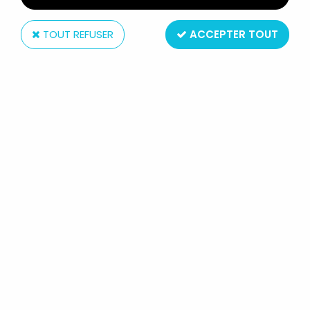
TOUT REFUSER
ACCEPTER TOUT
Clairet (F)
CLAIRET - MOYEN-AGE - PIÉTON
HÉRAULT SÉRIE 1 CL. MA 914