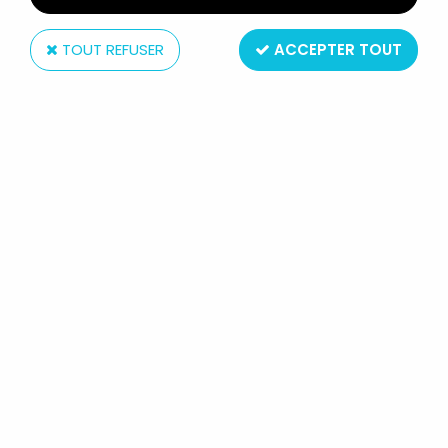
TOUT REFUSER
ACCEPTER TOUT
Banpresto
COBRA - BANPRESTO - STATUE PVC
23CM JANE ROYAL (DOMINIQUE)