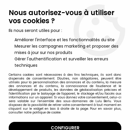
Lulu Berlu, la référence dans l'univers du jouet vintage en
France - Vente à l'international
Nous autorisez-vous à utiliser
vos cookies ?
0
Ils nous seront utiles pour :
Améliorer l'interface et les fonctionnalités du site
Mesurer les campagnes marketing et proposer des
Accueil
>
Type de produit
>
Figurines PVC
>
Cobra - Banpresto -
Statue PVC 23cm Jane Royal (Dominique)
mises à jour sur nos produits
Gérer l'authentification et surveiller les erreurs
techniques
Certains cookies sont nécessaires à des fins techniques, ils sont donc
dispensés de consentement. D'autres, non obligatoires, peuvent être
utilisés pour la personnalisation des annonces et du contenu, la mesure
des annonces et du contenu, la connaissance de l'audience et le
développement de produits, les données de géolocalisation précises et
l'identification par le balayage de l'appareil, le stockage et/ou l'accès aux
informations sur un appareil. Si vous donnez votre consentement, celui-ci
sera valable sur l’ensemble des sous-domaines de Lulu Berlu. Vous
disposez de la possibilité de retirer votre consentement à tout moment en
cliquant sur le widget en bas à droite de la page. Pour en savoir plus,
consulter notre politique de cookie.
CONFIGURER