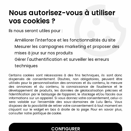
Lulu Berlu, la référence dans l'univers du jouet vintage en
France - Vente à l'international
Nous autorisez-vous à utiliser
vos cookies ?
0
Ils nous seront utiles pour :
Améliorer l'interface et les fonctionnalités du site
Mesurer les campagnes marketing et proposer des
Accueil
>
Cobra
>
Cobra - Panini 1986 - Album collecteur de
vignettes
mises à jour sur nos produits
Gérer l'authentification et surveiller les erreurs
techniques
Certains cookies sont nécessaires à des fins techniques, ils sont donc
dispensés de consentement. D'autres, non obligatoires, peuvent être
utilisés pour la personnalisation des annonces et du contenu, la mesure
des annonces et du contenu, la connaissance de l'audience et le
développement de produits, les données de géolocalisation précises et
l'identification par le balayage de l'appareil, le stockage et/ou l'accès aux
informations sur un appareil. Si vous donnez votre consentement, celui-ci
sera valable sur l’ensemble des sous-domaines de Lulu Berlu. Vous
disposez de la possibilité de retirer votre consentement à tout moment en
cliquant sur le widget en bas à droite de la page. Pour en savoir plus,
consulter notre politique de cookie.
CONFIGURER