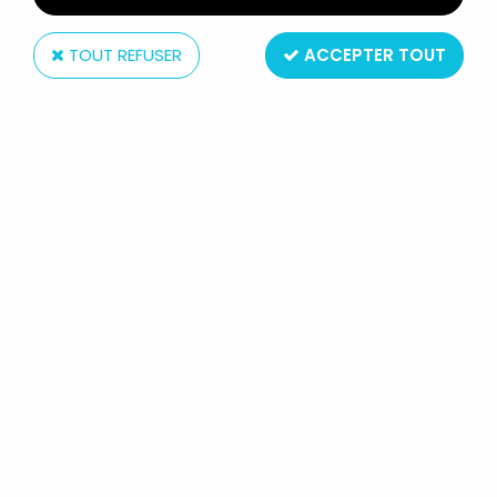
TOUT REFUSER
ACCEPTER TOUT
Panini
COBRA - PANINI 1986 - ALBUM
COLLECTEUR DE VIGNETTES