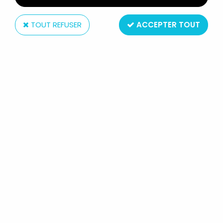
TOUT REFUSER
ACCEPTER TOUT
Hasbro
CONAN L'AVENTURIER - HASBRO -
CONAN LE GUERRIER (SOUS BLISTER