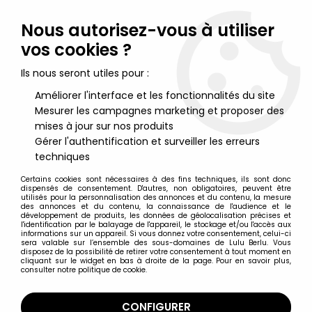
Lulu Berlu, la référence dans l'univers du jouet vintage en
France - Vente à l'international
Nous autorisez-vous à utiliser
vos cookies ?
0
Ils nous seront utiles pour :
Améliorer l'interface et les fonctionnalités du site
Mesurer les campagnes marketing et proposer des
Accueil
>
Conan le Barbare
>
Conan l'Aventurier (Hasbro)
>
Conan l'Aventurier - Hasbro - Conan le Guerrier (sous blister
mises à jour sur nos produits
Europe)
Gérer l'authentification et surveiller les erreurs
techniques
Certains cookies sont nécessaires à des fins techniques, ils sont donc
dispensés de consentement. D'autres, non obligatoires, peuvent être
utilisés pour la personnalisation des annonces et du contenu, la mesure
des annonces et du contenu, la connaissance de l'audience et le
développement de produits, les données de géolocalisation précises et
l'identification par le balayage de l'appareil, le stockage et/ou l'accès aux
informations sur un appareil. Si vous donnez votre consentement, celui-ci
sera valable sur l’ensemble des sous-domaines de Lulu Berlu. Vous
disposez de la possibilité de retirer votre consentement à tout moment en
cliquant sur le widget en bas à droite de la page. Pour en savoir plus,
consulter notre politique de cookie.
CONFIGURER