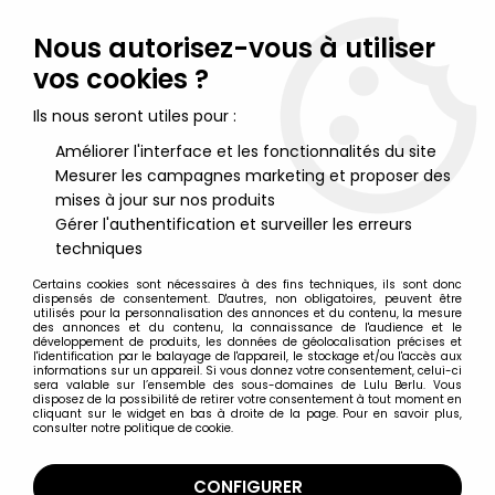
Lulu Berlu, la référence dans l'univers du jouet vintage en
France - Vente à l'international
Nous autorisez-vous à utiliser
vos cookies ?
0
Ils nous seront utiles pour :
Améliorer l'interface et les fonctionnalités du site
Mesurer les campagnes marketing et proposer des
Accueil
>
Conan le Barbare
>
Conan le Barbare
>
Conan le
Barbare (1982 Movie) - Super7 - Conan - Figurine Deluxe 17cm
mises à jour sur nos produits
Gérer l'authentification et surveiller les erreurs
techniques
NOUVEAU
Certains cookies sont nécessaires à des fins techniques, ils sont donc
dispensés de consentement. D'autres, non obligatoires, peuvent être
utilisés pour la personnalisation des annonces et du contenu, la mesure
des annonces et du contenu, la connaissance de l'audience et le
développement de produits, les données de géolocalisation précises et
l'identification par le balayage de l'appareil, le stockage et/ou l'accès aux
informations sur un appareil. Si vous donnez votre consentement, celui-ci
sera valable sur l’ensemble des sous-domaines de Lulu Berlu. Vous
disposez de la possibilité de retirer votre consentement à tout moment en
cliquant sur le widget en bas à droite de la page. Pour en savoir plus,
consulter notre politique de cookie.
CONFIGURER