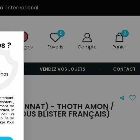
à l'international
0
0
s ?
Français
Favoris
Compte
Panier
ANDE
VENDEZ VOS JOUETS
CONTACT
 nos
 français)
entement.
 contenu,
ELAVENNAT) - THOTH AMON /
ement de
areil, le
EUF SOUS BLISTER FRANÇAIS)
 celui-ci
ilité de
age. Pour