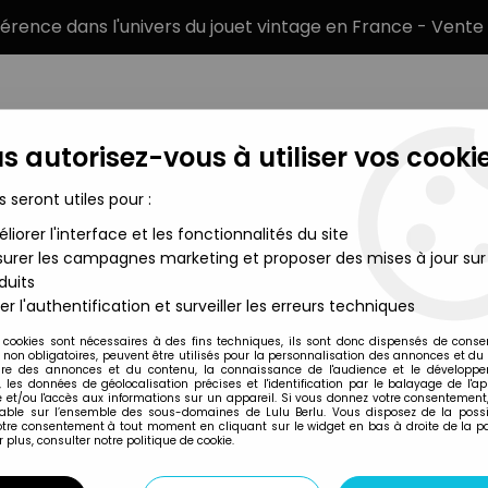
éférence dans l'univers du jouet vintage en France - Vente 
s autorisez-vous à utiliser vos cookie
s seront utiles pour :
liorer l'interface et les fonctionnalités du site
MARQUES
TYPE DE PRODUIT
PRÉCOMM
urer les campagnes marketing et proposer des mises à jour sur
duits
-Delavennat) - Thoth Amon / Amon l'Ennemi (neuf sous blister
er l'authentification et surveiller les erreurs techniques
Remco
 cookies sont nécessaires à des fins techniques, ils sont donc dispensés de cons
, non obligatoires, peuvent être utilisés pour la personnalisation des annonces et du
CONAN (REMCO-D
re des annonces et du contenu, la connaissance de l'audience et le développ
, les données de géolocalisation précises et l'identification par le balayage de l'app
AMON L'ENNEMI (N
 et/ou l'accès aux informations sur un appareil. Si vous donnez votre consentement,
lable sur l’ensemble des sous-domaines de Lulu Berlu. Vous disposez de la possib
votre consentement à tout moment en cliquant sur le widget en bas à droite de la p
 plus, consulter notre politique de cookie.
Réf. :
REF42078