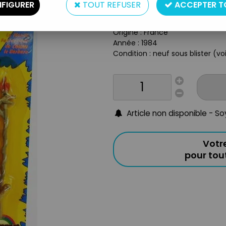
Type : figurine articulée
FIGURER
TOUT REFUSER
ACCEPTER T
Matière : plastique
Taille : 15cm
Origine : France
Année : 1984
Condition : neuf sous blister (v
Article non disponible - S
Votr
pour to