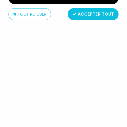
TOUT REFUSER
ACCEPTER TOUT
DC Comics
C.O.P.S. & CROOKS - BD - DC
COMICS - COPS #4
Réf. :
REF22003
Type : comic book / bande dessinée
Taille : 26x17cm
Origine : USA