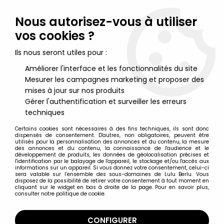
Lulu Berlu, la référence dans l'univers du jouet vintage en
France - Vente à l'international
Nous autorisez-vous à utiliser
vos cookies ?
0
Ils nous seront utiles pour :
Améliorer l'interface et les fonctionnalités du site
Mesurer les campagnes marketing et proposer des
Accueil
>
C.O.P.S. & Crooks
>
C.O.P.S. & Crooks Divers
>
C.O.P.S. &
Crooks - BD - DC Comics - COPS #4
mises à jour sur nos produits
Gérer l'authentification et surveiller les erreurs
techniques
Certains cookies sont nécessaires à des fins techniques, ils sont donc
dispensés de consentement. D'autres, non obligatoires, peuvent être
utilisés pour la personnalisation des annonces et du contenu, la mesure
des annonces et du contenu, la connaissance de l'audience et le
développement de produits, les données de géolocalisation précises et
l'identification par le balayage de l'appareil, le stockage et/ou l'accès aux
informations sur un appareil. Si vous donnez votre consentement, celui-ci
sera valable sur l’ensemble des sous-domaines de Lulu Berlu. Vous
disposez de la possibilité de retirer votre consentement à tout moment en
cliquant sur le widget en bas à droite de la page. Pour en savoir plus,
consulter notre politique de cookie.
CONFIGURER