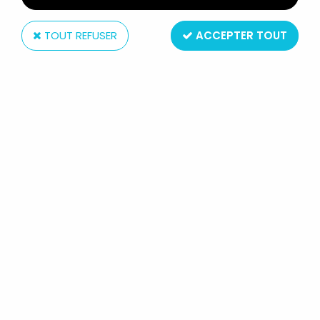
TOUT REFUSER
ACCEPTER TOUT
DC Comics
C.O.P.S. & CROOKS - BD - DC
COMICS - COPS #7
Réf. :
REF22005
Type : comic book / bande dessinée
Taille : 26x17cm
Origine : USA