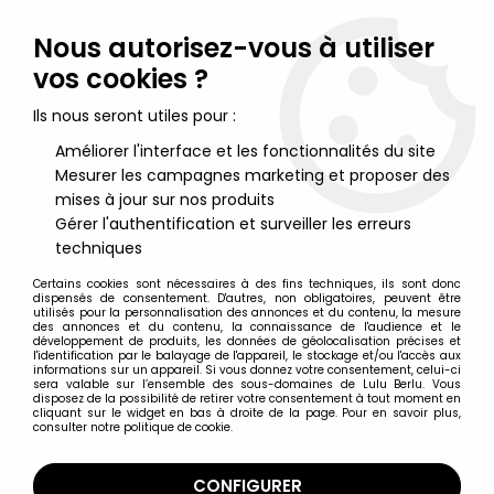
Lulu Berlu, la référence dans l'univers du jouet vintage en
France - Vente à l'international
Nous autorisez-vous à utiliser
vos cookies ?
0
Ils nous seront utiles pour :
Améliorer l'interface et les fonctionnalités du site
Mesurer les campagnes marketing et proposer des
Accueil
>
C.O.P.S. & Crooks
>
C.O.P.S. & Crooks Divers
>
C.O.P.S. &
Crooks - BD - DC Comics - COPS #7
mises à jour sur nos produits
Gérer l'authentification et surveiller les erreurs
techniques
Certains cookies sont nécessaires à des fins techniques, ils sont donc
dispensés de consentement. D'autres, non obligatoires, peuvent être
utilisés pour la personnalisation des annonces et du contenu, la mesure
des annonces et du contenu, la connaissance de l'audience et le
développement de produits, les données de géolocalisation précises et
l'identification par le balayage de l'appareil, le stockage et/ou l'accès aux
informations sur un appareil. Si vous donnez votre consentement, celui-ci
sera valable sur l’ensemble des sous-domaines de Lulu Berlu. Vous
disposez de la possibilité de retirer votre consentement à tout moment en
cliquant sur le widget en bas à droite de la page. Pour en savoir plus,
consulter notre politique de cookie.
CONFIGURER