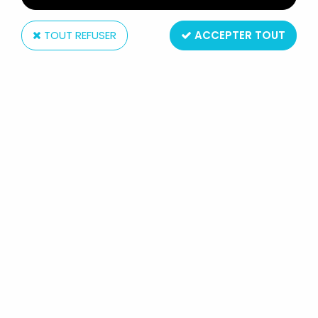
TOUT REFUSER
ACCEPTER TOUT
Pixi
CORTO MALTESE - PIXI MINI REF.2112
- FIGURINE SANS BOITE SANS
CERTIFICAT