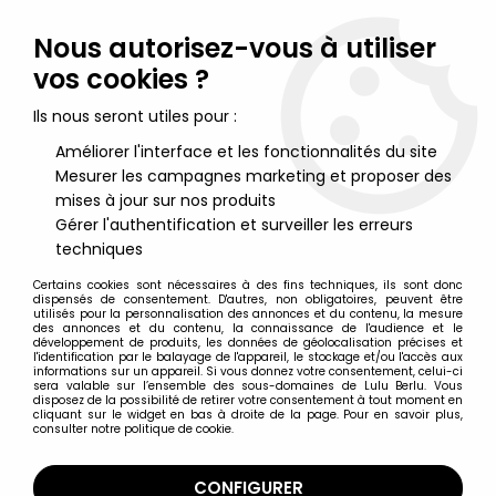
Lulu Berlu, la référence dans l'univers du jouet vintage en
France - Vente à l'international
Nous autorisez-vous à utiliser
vos cookies ?
0
Ils nous seront utiles pour :
Améliorer l'interface et les fonctionnalités du site
Mesurer les campagnes marketing et proposer des
Accueil
>
Corto Maltese
>
Corto Maltese - Pixi Mini Ref.2112 -
Figurine sans boite sans certificat
mises à jour sur nos produits
Gérer l'authentification et surveiller les erreurs
techniques
Certains cookies sont nécessaires à des fins techniques, ils sont donc
dispensés de consentement. D'autres, non obligatoires, peuvent être
utilisés pour la personnalisation des annonces et du contenu, la mesure
des annonces et du contenu, la connaissance de l'audience et le
développement de produits, les données de géolocalisation précises et
l'identification par le balayage de l'appareil, le stockage et/ou l'accès aux
informations sur un appareil. Si vous donnez votre consentement, celui-ci
sera valable sur l’ensemble des sous-domaines de Lulu Berlu. Vous
disposez de la possibilité de retirer votre consentement à tout moment en
cliquant sur le widget en bas à droite de la page. Pour en savoir plus,
consulter notre politique de cookie.
CONFIGURER