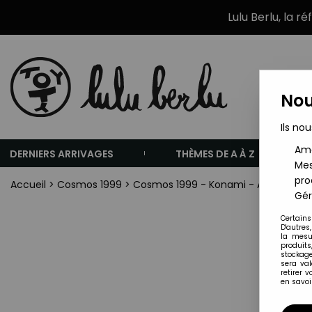
Lulu Berlu, la r
Nou
Ils nou
Amé
DERNIERS ARRIVAGES
THÈMES DE A À Z
Mes
pro
Accueil
>
Cosmos 1999
>
Cosmos 1999 - Konami - Aigle Sauv
Gér
Certains
D'autres
la mesu
produits
stockage
sera va
retirer 
en savoir