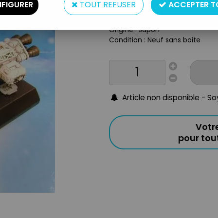
FIGURER
TOUT REFUSER
ACCEPTER T
Matière : Plastique type PVC
Année : 2003
Origine : Japon
Condition : Neuf sans boite
Article non disponible - S
Votr
pour to