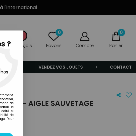
à l'international
0
0
s ?
Français
Favoris
Compte
Panier
ANDE
VENDEZ VOS JOUETS
CONTACT
 nos
entement.
 contenu,
NAMI - AIGLE SAUVETAGE
ement de
areil, le
 celui-ci
ilité de
age. Pour