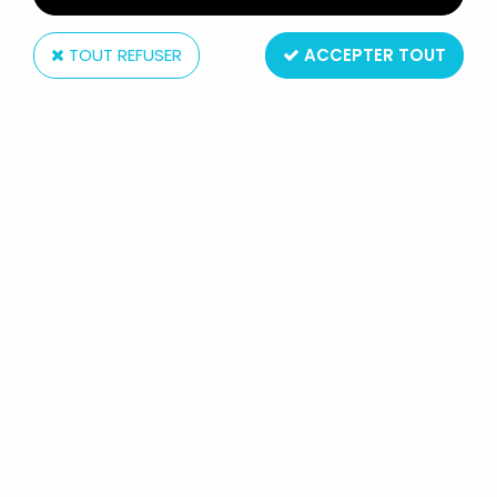
TOUT REFUSER
ACCEPTER TOUT
Télé 80
CREAMY MERVEILLEUSE CREAMY -
CD AUDIO TÉLÉ 80 - BANDE
ORIGINALE REMASTERISÉE