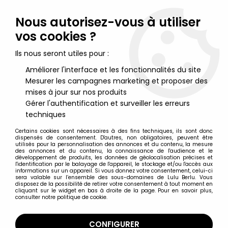
Lulu Berlu, la référence dans l'univers du jouet vintage en
France - Vente à l'international
Nous autorisez-vous à utiliser
vos cookies ?
0
Ils nous seront utiles pour :
Améliorer l'interface et les fonctionnalités du site
Mesurer les campagnes marketing et proposer des
Accueil
>
Disques (Divers)
>
Creamy Merveilleuse Creamy - CD
Audio Télé 80 - Bande Originale Remasterisée
mises à jour sur nos produits
Gérer l'authentification et surveiller les erreurs
techniques
Certains cookies sont nécessaires à des fins techniques, ils sont donc
dispensés de consentement. D'autres, non obligatoires, peuvent être
utilisés pour la personnalisation des annonces et du contenu, la mesure
des annonces et du contenu, la connaissance de l'audience et le
développement de produits, les données de géolocalisation précises et
l'identification par le balayage de l'appareil, le stockage et/ou l'accès aux
informations sur un appareil. Si vous donnez votre consentement, celui-ci
sera valable sur l’ensemble des sous-domaines de Lulu Berlu. Vous
disposez de la possibilité de retirer votre consentement à tout moment en
cliquant sur le widget en bas à droite de la page. Pour en savoir plus,
consulter notre politique de cookie.
CONFIGURER