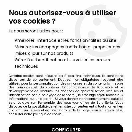
Lulu Berlu, la référence dans l'univers du jouet vintage en
France - Vente à l'international
Nous autorisez-vous à utiliser
vos cookies ?
0
Ils nous seront utiles pour :
Améliorer l'interface et les fonctionnalités du site
Mesurer les campagnes marketing et proposer des
Accueil
>
Cutie Honey (Cherry Miel)
>
Cutie Honey (Cherry Miel) -
Takara - Cutie Honey 30cm
mises à jour sur nos produits
Gérer l'authentification et surveiller les erreurs
techniques
Certains cookies sont nécessaires à des fins techniques, ils sont donc
dispensés de consentement. D'autres, non obligatoires, peuvent être
utilisés pour la personnalisation des annonces et du contenu, la mesure
des annonces et du contenu, la connaissance de l'audience et le
développement de produits, les données de géolocalisation précises et
l'identification par le balayage de l'appareil, le stockage et/ou l'accès aux
informations sur un appareil. Si vous donnez votre consentement, celui-ci
sera valable sur l’ensemble des sous-domaines de Lulu Berlu. Vous
disposez de la possibilité de retirer votre consentement à tout moment en
cliquant sur le widget en bas à droite de la page. Pour en savoir plus,
consulter notre politique de cookie.
CONFIGURER