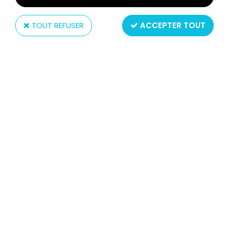
TOUT REFUSER
ACCEPTER TOUT
Takara
CUTIE HONEY (CHERRY MIEL) -
TAKARA - CUTIE HONEY 30CM