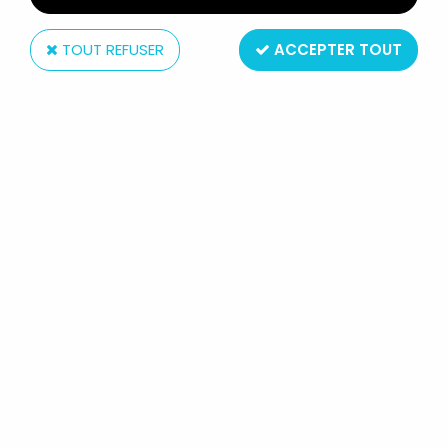
TOUT REFUSER
ACCEPTER TOUT
Mattel
DAIMOS - MATTEL SHOGUN ACTION
VEHICLES - DAIMOS TRUCK