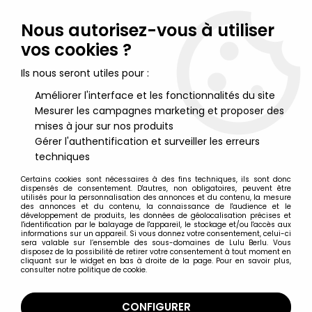
Lulu Berlu, la référence dans l'univers du jouet vintage en
France - Vente à l'international
Nous autorisez-vous à utiliser
vos cookies ?
0
Ils nous seront utiles pour :
Améliorer l'interface et les fonctionnalités du site
Mesurer les campagnes marketing et proposer des
Accueil
>
Daimos
>
Daimos - Mattel Shogun Action Vehicles -
Daimos Truck
mises à jour sur nos produits
Gérer l'authentification et surveiller les erreurs
techniques
Certains cookies sont nécessaires à des fins techniques, ils sont donc
dispensés de consentement. D'autres, non obligatoires, peuvent être
utilisés pour la personnalisation des annonces et du contenu, la mesure
des annonces et du contenu, la connaissance de l'audience et le
développement de produits, les données de géolocalisation précises et
l'identification par le balayage de l'appareil, le stockage et/ou l'accès aux
informations sur un appareil. Si vous donnez votre consentement, celui-ci
sera valable sur l’ensemble des sous-domaines de Lulu Berlu. Vous
disposez de la possibilité de retirer votre consentement à tout moment en
cliquant sur le widget en bas à droite de la page. Pour en savoir plus,
consulter notre politique de cookie.
CONFIGURER