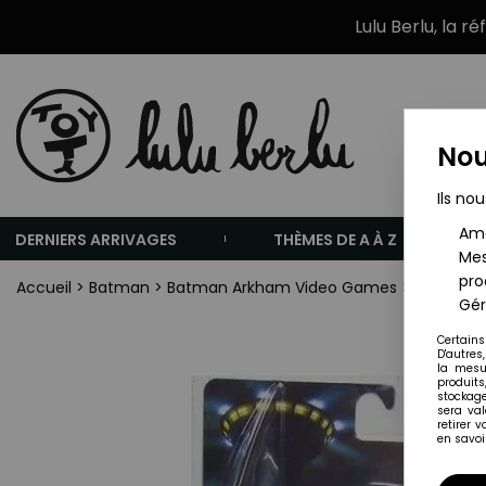
Lulu Berlu, la r
Nou
Ils nou
Amé
DERNIERS ARRIVAGES
THÈMES DE A À Z
Mes
pro
Accueil
>
Batman
>
Batman Arkham Video Games
>
DC Direc
Gér
Certains
D'autres
la mesu
produits
stockage
sera va
retirer 
en savoir