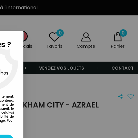
à l'international
0
0
s ?
Français
Favoris
Compte
Panier
ANDE
VENDEZ VOS JOUETS
CONTACT
 nos
entement.
 contenu,
AN ARKHAM CITY - AZRAEL
ement de
areil, le
 celui-ci
ilité de
age. Pour