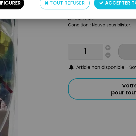
FIGURER
TOUT REFUSER
ACCEPTER T
Taille: 17cm
Origine : USA
Année : 2012
Condition : Neuve sous blister.
Article non disponible - S
Votr
pour to