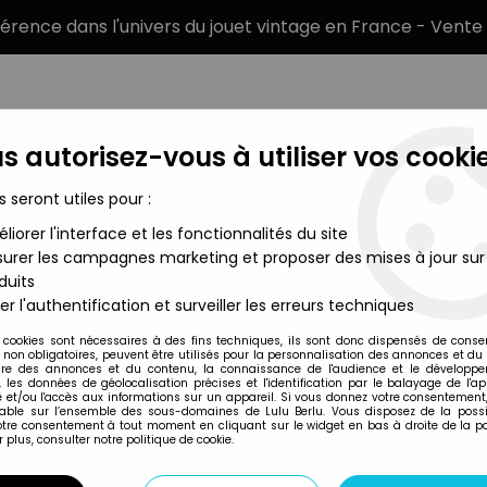
éférence dans l'univers du jouet vintage en France - Vente 
s autorisez-vous à utiliser vos cookie
s seront utiles pour :
liorer l'interface et les fonctionnalités du site
MARQUES
TYPE DE PRODUIT
PRÉCOMM
urer les campagnes marketing et proposer des mises à jour sur
duits
t - Batman Arkham City - Azrael
er l'authentification et surveiller les erreurs techniques
DC Direct - DC Collectibles
 cookies sont nécessaires à des fins techniques, ils sont donc dispensés de cons
, non obligatoires, peuvent être utilisés pour la personnalisation des annonces et du
DC DIRECT - BATM
re des annonces et du contenu, la connaissance de l'audience et le développ
, les données de géolocalisation précises et l'identification par le balayage de l'app
 et/ou l'accès aux informations sur un appareil. Si vous donnez votre consentement,
lable sur l’ensemble des sous-domaines de Lulu Berlu. Vous disposez de la possib
votre consentement à tout moment en cliquant sur le widget en bas à droite de la p
Réf. :
REF37526
 plus, consulter notre politique de cookie.
Type : figurine articulée
Matière : plastique