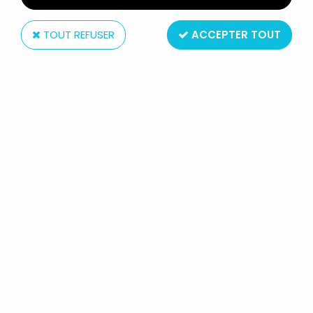
TOUT REFUSER
ACCEPTER TOUT
McFarlane Toys
DC DIRECT PAGE PUNCHERS -
MCFARLANE TOYS - ROBIN