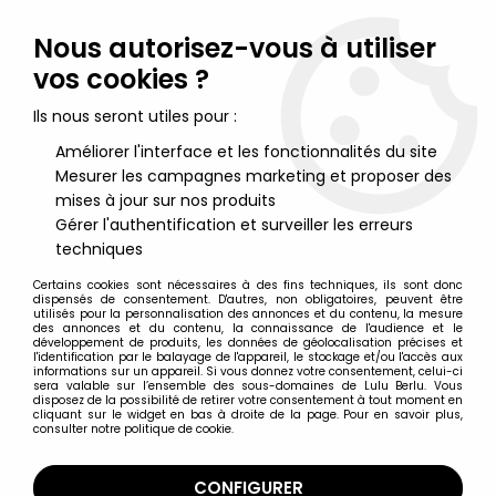
Lulu Berlu, la référence dans l'univers du jouet vintage en
France - Vente à l'international
Nous autorisez-vous à utiliser
vos cookies ?
0
Ils nous seront utiles pour :
Améliorer l'interface et les fonctionnalités du site
Mesurer les campagnes marketing et proposer des
Accueil
>
DC Super Heroes
>
DC Multiverse par McFarlane Toys
>
DC Direct Page Punchers - McFarlane Toys - Robin (Batman :
mises à jour sur nos produits
Fighting the Frozen)
Gérer l'authentification et surveiller les erreurs
techniques
Certains cookies sont nécessaires à des fins techniques, ils sont donc
dispensés de consentement. D'autres, non obligatoires, peuvent être
utilisés pour la personnalisation des annonces et du contenu, la mesure
des annonces et du contenu, la connaissance de l'audience et le
développement de produits, les données de géolocalisation précises et
l'identification par le balayage de l'appareil, le stockage et/ou l'accès aux
informations sur un appareil. Si vous donnez votre consentement, celui-ci
sera valable sur l’ensemble des sous-domaines de Lulu Berlu. Vous
disposez de la possibilité de retirer votre consentement à tout moment en
cliquant sur le widget en bas à droite de la page. Pour en savoir plus,
consulter notre politique de cookie.
CONFIGURER