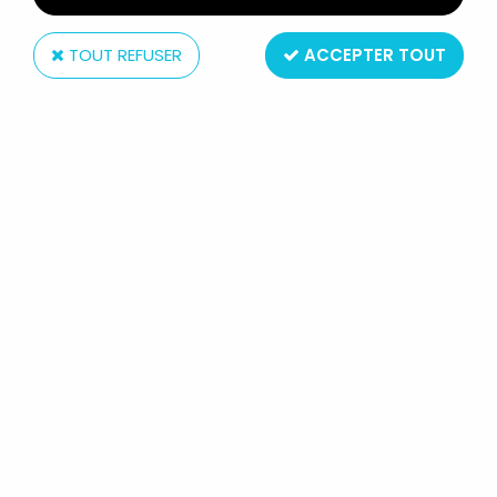
TOUT REFUSER
ACCEPTER TOUT
McFarlane Toys
DC MULTIVERSE - MCFARLANE TOYS
- BATMAN EARTH-32 & GREEN