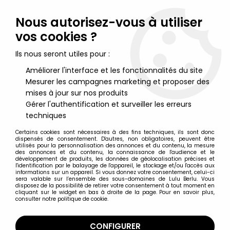
Lulu Berlu, la référence dans l'univers du jouet vintage en
France - Vente à l'international
Nous autorisez-vous à utiliser
vos cookies ?
0
Ils nous seront utiles pour :
Améliorer l'interface et les fonctionnalités du site
Mesurer les campagnes marketing et proposer des
Accueil
>
DC Super Heroes
>
DC Multiverse par McFarlane Toys
>
DC Multiverse - McFarlane Toys - Batman Earth-32 & Green
mises à jour sur nos produits
Lantern Hal Jordan
Gérer l'authentification et surveiller les erreurs
techniques
Certains cookies sont nécessaires à des fins techniques, ils sont donc
dispensés de consentement. D'autres, non obligatoires, peuvent être
utilisés pour la personnalisation des annonces et du contenu, la mesure
des annonces et du contenu, la connaissance de l'audience et le
développement de produits, les données de géolocalisation précises et
l'identification par le balayage de l'appareil, le stockage et/ou l'accès aux
informations sur un appareil. Si vous donnez votre consentement, celui-ci
sera valable sur l’ensemble des sous-domaines de Lulu Berlu. Vous
disposez de la possibilité de retirer votre consentement à tout moment en
cliquant sur le widget en bas à droite de la page. Pour en savoir plus,
consulter notre politique de cookie.
CONFIGURER