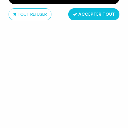
TOUT REFUSER
ACCEPTER TOUT
McFarlane Toys
DC MULTIVERSE - MCFARLANE TOYS
- ERADICATOR (RETURN OF