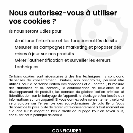
Lulu Berlu, la référence dans l'univers du jouet vintage en
France - Vente à l'international
Nous autorisez-vous à utiliser
vos cookies ?
0
Ils nous seront utiles pour :
Améliorer l'interface et les fonctionnalités du site
Mesurer les campagnes marketing et proposer des
Accueil
>
DC Super Heroes
>
DC Multiverse par McFarlane Toys
>
DC Multiverse - McFarlane Toys - Eradicator (Return of
mises à jour sur nos produits
Superman)
Gérer l'authentification et surveiller les erreurs
techniques
Certains cookies sont nécessaires à des fins techniques, ils sont donc
dispensés de consentement. D'autres, non obligatoires, peuvent être
utilisés pour la personnalisation des annonces et du contenu, la mesure
des annonces et du contenu, la connaissance de l'audience et le
développement de produits, les données de géolocalisation précises et
l'identification par le balayage de l'appareil, le stockage et/ou l'accès aux
informations sur un appareil. Si vous donnez votre consentement, celui-ci
sera valable sur l’ensemble des sous-domaines de Lulu Berlu. Vous
disposez de la possibilité de retirer votre consentement à tout moment en
cliquant sur le widget en bas à droite de la page. Pour en savoir plus,
consulter notre politique de cookie.
CONFIGURER