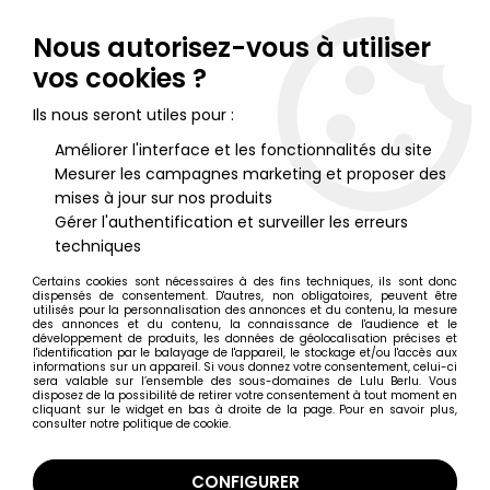
Lulu Berlu, la référence dans l'univers du jouet vintage en
France - Vente à l'international
Nous autorisez-vous à utiliser
vos cookies ?
0
Ils nous seront utiles pour :
Améliorer l'interface et les fonctionnalités du site
Mesurer les campagnes marketing et proposer des
Accueil
>
DC Super Heroes
>
DC Multiverse par McFarlane Toys
>
DC Multiverse - McFarlane Toys - Guy Gardner (Green Lantern
mises à jour sur nos produits
Corps)
Gérer l'authentification et surveiller les erreurs
techniques
Certains cookies sont nécessaires à des fins techniques, ils sont donc
dispensés de consentement. D'autres, non obligatoires, peuvent être
utilisés pour la personnalisation des annonces et du contenu, la mesure
des annonces et du contenu, la connaissance de l'audience et le
développement de produits, les données de géolocalisation précises et
l'identification par le balayage de l'appareil, le stockage et/ou l'accès aux
informations sur un appareil. Si vous donnez votre consentement, celui-ci
sera valable sur l’ensemble des sous-domaines de Lulu Berlu. Vous
disposez de la possibilité de retirer votre consentement à tout moment en
cliquant sur le widget en bas à droite de la page. Pour en savoir plus,
consulter notre politique de cookie.
CONFIGURER