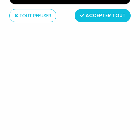
TOUT REFUSER
ACCEPTER TOUT
McFarlane Toys
DC MULTIVERSE - MCFARLANE TOYS
- GUY GARDNER (GREEN LANTERN