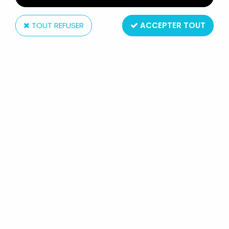
TOUT REFUSER
ACCEPTER TOUT
McFarlane Toys
DC MULTIVERSE - MCFARLANE TOYS
- MISTER TERRIFIC (JUSTICE