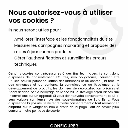
Lulu Berlu, la référence dans l'univers du jouet vintage en
France - Vente à l'international
Nous autorisez-vous à utiliser
vos cookies ?
0
Ils nous seront utiles pour :
Améliorer l'interface et les fonctionnalités du site
Mesurer les campagnes marketing et proposer des
Accueil
>
DC Super Heroes
>
DC Multiverse par McFarlane Toys
>
DC Multiverse - McFarlane Toys - Mister Terrific (Justice Society
mises à jour sur nos produits
of America)
Gérer l'authentification et surveiller les erreurs
techniques
Certains cookies sont nécessaires à des fins techniques, ils sont donc
dispensés de consentement. D'autres, non obligatoires, peuvent être
utilisés pour la personnalisation des annonces et du contenu, la mesure
des annonces et du contenu, la connaissance de l'audience et le
développement de produits, les données de géolocalisation précises et
l'identification par le balayage de l'appareil, le stockage et/ou l'accès aux
informations sur un appareil. Si vous donnez votre consentement, celui-ci
sera valable sur l’ensemble des sous-domaines de Lulu Berlu. Vous
disposez de la possibilité de retirer votre consentement à tout moment en
cliquant sur le widget en bas à droite de la page. Pour en savoir plus,
consulter notre politique de cookie.
CONFIGURER