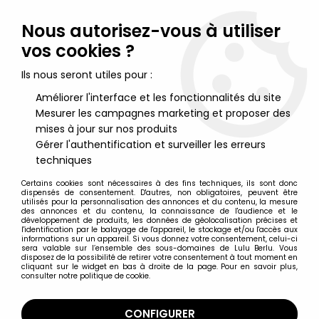
Lulu Berlu, la référence dans l'univers du jouet vintage en
France - Vente à l'international
Nous autorisez-vous à utiliser
vos cookies ?
0
Ils nous seront utiles pour :
Améliorer l'interface et les fonctionnalités du site
Mesurer les campagnes marketing et proposer des
Accueil
>
DC Super Heroes
>
DC Multiverse par McFarlane Toys
>
DC Multiverse - McFarlane Toys - Steel (Reign of the Supermen)
mises à jour sur nos produits
"Platinum Edition"
Gérer l'authentification et surveiller les erreurs
techniques
Certains cookies sont nécessaires à des fins techniques, ils sont donc
dispensés de consentement. D'autres, non obligatoires, peuvent être
utilisés pour la personnalisation des annonces et du contenu, la mesure
des annonces et du contenu, la connaissance de l'audience et le
développement de produits, les données de géolocalisation précises et
l'identification par le balayage de l'appareil, le stockage et/ou l'accès aux
informations sur un appareil. Si vous donnez votre consentement, celui-ci
sera valable sur l’ensemble des sous-domaines de Lulu Berlu. Vous
disposez de la possibilité de retirer votre consentement à tout moment en
cliquant sur le widget en bas à droite de la page. Pour en savoir plus,
consulter notre politique de cookie.
CONFIGURER