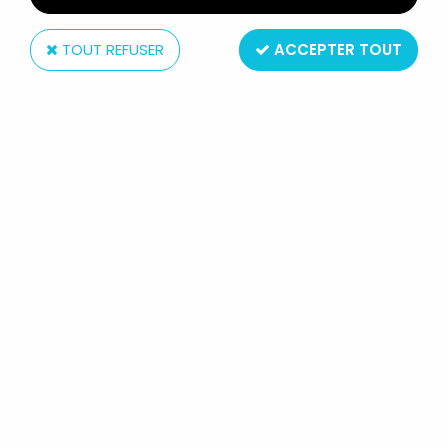
TOUT REFUSER
ACCEPTER TOUT
McFarlane Toys
DC MULTIVERSE - MCFARLANE TOYS
- SUPERMAN (FUTURE STATE)