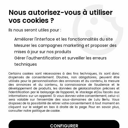
Lulu Berlu, la référence dans l'univers du jouet vintage en
France - Vente à l'international
Nous autorisez-vous à utiliser
vos cookies ?
0
Ils nous seront utiles pour :
Améliorer l'interface et les fonctionnalités du site
Mesurer les campagnes marketing et proposer des
Accueil
>
DC Super Heroes
>
DC Multiverse par McFarlane Toys
>
DC Multiverse - McFarlane Toys - Superman (Future State)
mises à jour sur nos produits
"Knightmare Edition"
Gérer l'authentification et surveiller les erreurs
techniques
Certains cookies sont nécessaires à des fins techniques, ils sont donc
dispensés de consentement. D'autres, non obligatoires, peuvent être
utilisés pour la personnalisation des annonces et du contenu, la mesure
des annonces et du contenu, la connaissance de l'audience et le
développement de produits, les données de géolocalisation précises et
l'identification par le balayage de l'appareil, le stockage et/ou l'accès aux
informations sur un appareil. Si vous donnez votre consentement, celui-ci
sera valable sur l’ensemble des sous-domaines de Lulu Berlu. Vous
disposez de la possibilité de retirer votre consentement à tout moment en
cliquant sur le widget en bas à droite de la page. Pour en savoir plus,
consulter notre politique de cookie.
CONFIGURER