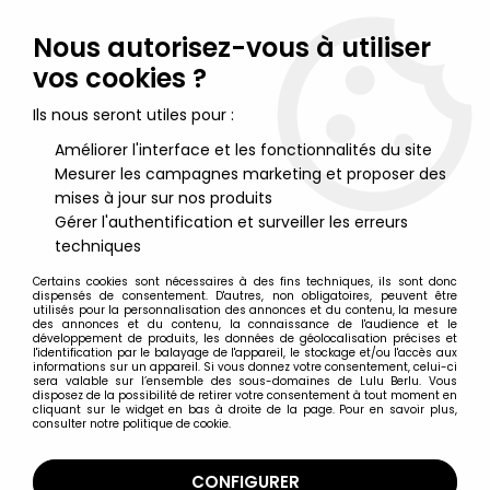
Lulu Berlu, la référence dans l'univers du jouet vintage en
France - Vente à l'international
Nous autorisez-vous à utiliser
vos cookies ?
0
Ils nous seront utiles pour :
Améliorer l'interface et les fonctionnalités du site
Mesurer les campagnes marketing et proposer des
Accueil
>
DC Super Heroes
>
DC Multiverse par McFarlane Toys
>
DC Multiverse - McFarlane Toys - Superman (Superman : The
mises à jour sur nos produits
Animated Series 1996)
Gérer l'authentification et surveiller les erreurs
techniques
Certains cookies sont nécessaires à des fins techniques, ils sont donc
dispensés de consentement. D'autres, non obligatoires, peuvent être
utilisés pour la personnalisation des annonces et du contenu, la mesure
des annonces et du contenu, la connaissance de l'audience et le
développement de produits, les données de géolocalisation précises et
l'identification par le balayage de l'appareil, le stockage et/ou l'accès aux
informations sur un appareil. Si vous donnez votre consentement, celui-ci
sera valable sur l’ensemble des sous-domaines de Lulu Berlu. Vous
disposez de la possibilité de retirer votre consentement à tout moment en
cliquant sur le widget en bas à droite de la page. Pour en savoir plus,
consulter notre politique de cookie.
CONFIGURER