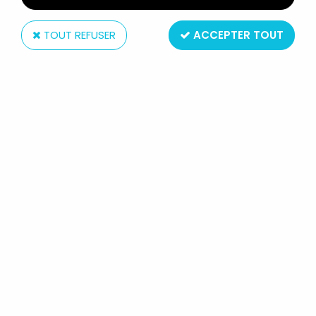
TOUT REFUSER
ACCEPTER TOUT
McFarlane Toys
DC MULTIVERSE - MCFARLANE TOYS
- SUPERMAN (SUPERMAN : THE