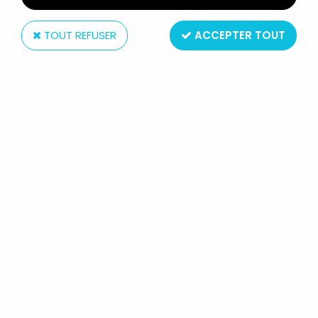
TOUT REFUSER
ACCEPTER TOUT
McFarlane Toys
DC MULTIVERSE - MCFARLANE TOYS
- THE FLASH HOT PURSUIT