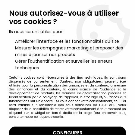
Lulu Berlu, la référence dans l'univers du jouet vintage en
France - Vente à l'international
Nous autorisez-vous à utiliser
vos cookies ?
0
Ils nous seront utiles pour :
Améliorer l'interface et les fonctionnalités du site
Mesurer les campagnes marketing et proposer des
Accueil
>
DC Super Heroes
>
DC Multiverse par McFarlane Toys
>
DC Multiverse - McFarlane Toys - The Flash Hot Pursuit (Injustice
mises à jour sur nos produits
2)
Gérer l'authentification et surveiller les erreurs
techniques
Certains cookies sont nécessaires à des fins techniques, ils sont donc
dispensés de consentement. D'autres, non obligatoires, peuvent être
utilisés pour la personnalisation des annonces et du contenu, la mesure
des annonces et du contenu, la connaissance de l'audience et le
développement de produits, les données de géolocalisation précises et
l'identification par le balayage de l'appareil, le stockage et/ou l'accès aux
informations sur un appareil. Si vous donnez votre consentement, celui-ci
sera valable sur l’ensemble des sous-domaines de Lulu Berlu. Vous
disposez de la possibilité de retirer votre consentement à tout moment en
cliquant sur le widget en bas à droite de la page. Pour en savoir plus,
consulter notre politique de cookie.
CONFIGURER