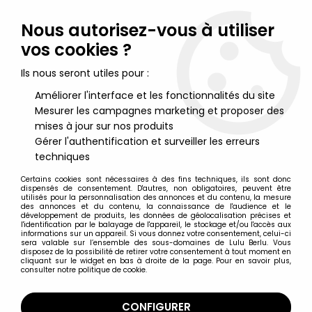
Lulu Berlu, la référence dans l'univers du jouet vintage en
France - Vente à l'international
Nous autorisez-vous à utiliser
vos cookies ?
0
Ils nous seront utiles pour :
Améliorer l'interface et les fonctionnalités du site
Mesurer les campagnes marketing et proposer des
Accueil
>
DC Super Heroes
>
DC Primal Age
>
DC Primal Age -
Funko - The Batcave
mises à jour sur nos produits
Gérer l'authentification et surveiller les erreurs
techniques
Certains cookies sont nécessaires à des fins techniques, ils sont donc
dispensés de consentement. D'autres, non obligatoires, peuvent être
utilisés pour la personnalisation des annonces et du contenu, la mesure
des annonces et du contenu, la connaissance de l'audience et le
développement de produits, les données de géolocalisation précises et
l'identification par le balayage de l'appareil, le stockage et/ou l'accès aux
informations sur un appareil. Si vous donnez votre consentement, celui-ci
sera valable sur l’ensemble des sous-domaines de Lulu Berlu. Vous
disposez de la possibilité de retirer votre consentement à tout moment en
cliquant sur le widget en bas à droite de la page. Pour en savoir plus,
consulter notre politique de cookie.
CONFIGURER