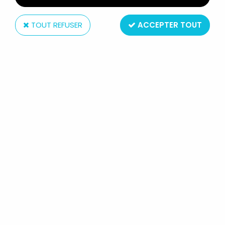
TOUT REFUSER
ACCEPTER TOUT
Figures Toy Co.
DC WORLD'S GREATEST HEROES -
MR. MXYZPTLK