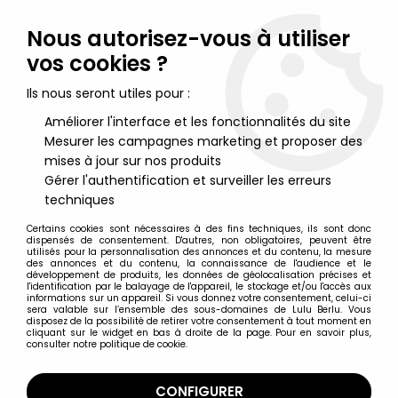
Lulu Berlu, la référence dans l'univers du jouet vintage en
France - Vente à l'international
Nous autorisez-vous à utiliser
vos cookies ?
0
Ils nous seront utiles pour :
Améliorer l'interface et les fonctionnalités du site
Mesurer les campagnes marketing et proposer des
Accueil
>
DC Super Heroes
>
DC World's Greatest Heroes (Mego)
>
DC World's Greatest
mises à jour sur nos produits
Heroes - Mr. Mxyzptlk
Gérer l'authentification et surveiller les erreurs
techniques
Certains cookies sont nécessaires à des fins techniques, ils sont donc
dispensés de consentement. D'autres, non obligatoires, peuvent être
utilisés pour la personnalisation des annonces et du contenu, la mesure
des annonces et du contenu, la connaissance de l'audience et le
développement de produits, les données de géolocalisation précises et
l'identification par le balayage de l'appareil, le stockage et/ou l'accès aux
informations sur un appareil. Si vous donnez votre consentement, celui-ci
sera valable sur l’ensemble des sous-domaines de Lulu Berlu. Vous
disposez de la possibilité de retirer votre consentement à tout moment en
cliquant sur le widget en bas à droite de la page. Pour en savoir plus,
consulter notre politique de cookie.
CONFIGURER