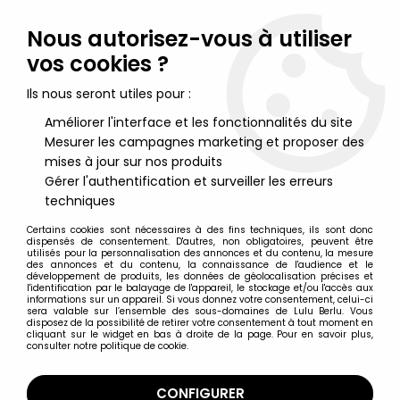
Lulu Berlu, la référence dans l'univers du jouet vintage en
France - Vente à l'international
Nous autorisez-vous à utiliser
vos cookies ?
0
Ils nous seront utiles pour :
Améliorer l'interface et les fonctionnalités du site
Mesurer les campagnes marketing et proposer des
Accueil
>
Jeux et Jouets vintage divers
>
Delacoste - Pouet
Souris Grise - Neuf sous Sachet
mises à jour sur nos produits
Gérer l'authentification et surveiller les erreurs
techniques
Certains cookies sont nécessaires à des fins techniques, ils sont donc
dispensés de consentement. D'autres, non obligatoires, peuvent être
utilisés pour la personnalisation des annonces et du contenu, la mesure
des annonces et du contenu, la connaissance de l'audience et le
développement de produits, les données de géolocalisation précises et
l'identification par le balayage de l'appareil, le stockage et/ou l'accès aux
informations sur un appareil. Si vous donnez votre consentement, celui-ci
sera valable sur l’ensemble des sous-domaines de Lulu Berlu. Vous
disposez de la possibilité de retirer votre consentement à tout moment en
cliquant sur le widget en bas à droite de la page. Pour en savoir plus,
consulter notre politique de cookie.
CONFIGURER