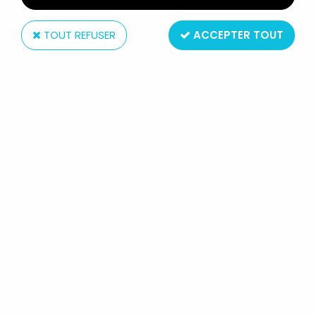
TOUT REFUSER
ACCEPTER TOUT
Delacoste
DELACOSTE - POUET SOURIS GRISE
- NEUF SOUS SACHET