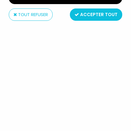
TOUT REFUSER
ACCEPTER TOUT
Tyco
DINO RIDERS ACTION FIGURES -
TERMITE & BOLDAR - IDEAL FRANCE
Réf. :
REF4426
Type: Figurines articulées
Taille: 7 cm
Matière: Plastique