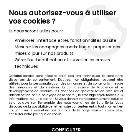
Lulu Berlu, la référence dans l'univers du jouet vintage en
France - Vente à l'international
Nous autorisez-vous à utiliser
vos cookies ?
0
Ils nous seront utiles pour :
Améliorer l'interface et les fonctionnalités du site
Mesurer les campagnes marketing et proposer des
Accueil
>
Dino Riders
>
Dino Riders Figurines sous blister
>
Dino
Riders Action Figures - Termite & Boldar - Ideal France
mises à jour sur nos produits
Gérer l'authentification et surveiller les erreurs
techniques
Certains cookies sont nécessaires à des fins techniques, ils sont donc
dispensés de consentement. D'autres, non obligatoires, peuvent être
utilisés pour la personnalisation des annonces et du contenu, la mesure
des annonces et du contenu, la connaissance de l'audience et le
développement de produits, les données de géolocalisation précises et
l'identification par le balayage de l'appareil, le stockage et/ou l'accès aux
informations sur un appareil. Si vous donnez votre consentement, celui-ci
sera valable sur l’ensemble des sous-domaines de Lulu Berlu. Vous
disposez de la possibilité de retirer votre consentement à tout moment en
cliquant sur le widget en bas à droite de la page. Pour en savoir plus,
consulter notre politique de cookie.
CONFIGURER