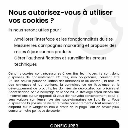
Lulu Berlu, la référence dans l'univers du jouet vintage en
France - Vente à l'international
Nous autorisez-vous à utiliser
vos cookies ?
0
Ils nous seront utiles pour :
Améliorer l'interface et les fonctionnalités du site
Mesurer les campagnes marketing et proposer des
Accueil
>
Doctor Snuggles
>
Doctor Snuggles - Bogi - Figurine
PVC Charles (neuf en boite)
mises à jour sur nos produits
Gérer l'authentification et surveiller les erreurs
techniques
Certains cookies sont nécessaires à des fins techniques, ils sont donc
dispensés de consentement. D'autres, non obligatoires, peuvent être
utilisés pour la personnalisation des annonces et du contenu, la mesure
des annonces et du contenu, la connaissance de l'audience et le
développement de produits, les données de géolocalisation précises et
l'identification par le balayage de l'appareil, le stockage et/ou l'accès aux
informations sur un appareil. Si vous donnez votre consentement, celui-ci
sera valable sur l’ensemble des sous-domaines de Lulu Berlu. Vous
disposez de la possibilité de retirer votre consentement à tout moment en
cliquant sur le widget en bas à droite de la page. Pour en savoir plus,
consulter notre politique de cookie.
CONFIGURER