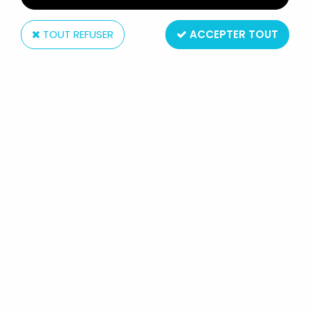
TOUT REFUSER
ACCEPTER TOUT
Bogi
DOCTOR SNUGGLES - BOGI -
FIGURINE PVC CHARLES (NEUF EN
BOITE)