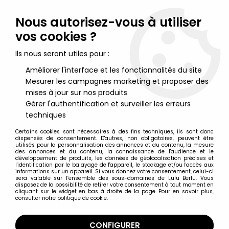
Lulu Berlu, la référence dans l'univers du jouet vintage en
France - Vente à l'international
Nous autorisez-vous à utiliser
vos cookies ?
0
Ils nous seront utiles pour :
Améliorer l'interface et les fonctionnalités du site
Mesurer les campagnes marketing et proposer des
Accueil
>
Dragon Models
>
Dragon Models - Apollo - Buzz Aldrin
(July 16-24, 1969)
mises à jour sur nos produits
Gérer l'authentification et surveiller les erreurs
techniques
Certains cookies sont nécessaires à des fins techniques, ils sont donc
dispensés de consentement. D'autres, non obligatoires, peuvent être
utilisés pour la personnalisation des annonces et du contenu, la mesure
des annonces et du contenu, la connaissance de l'audience et le
développement de produits, les données de géolocalisation précises et
l'identification par le balayage de l'appareil, le stockage et/ou l'accès aux
informations sur un appareil. Si vous donnez votre consentement, celui-ci
sera valable sur l’ensemble des sous-domaines de Lulu Berlu. Vous
disposez de la possibilité de retirer votre consentement à tout moment en
cliquant sur le widget en bas à droite de la page. Pour en savoir plus,
consulter notre politique de cookie.
CONFIGURER