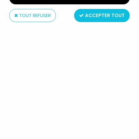
TOUT REFUSER
ACCEPTER TOUT
Dragon
DRAGON MODELS - APOLLO - BUZZ
ALDRIN (JULY 16-24, 1969)