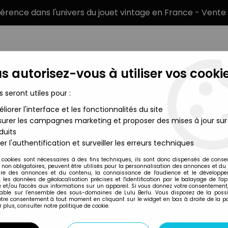
éférence dans l'univers du jouet vintage en France - Vente 
s autorisez-vous à utiliser vos cookie
s seront utiles pour :
liorer l'interface et les fonctionnalités du site
MARQUES
TYPE DE PRODUIT
PRÉCOMM
urer les campagnes marketing et proposer des mises à jour sur
duits
enbourg Division Officer Operation ''Rösselsprung'' Yugoslavia 
er l'authentification et surveiller les erreurs techniques
Dragon
 cookies sont nécessaires à des fins techniques, ils sont donc dispensés de cons
, non obligatoires, peuvent être utilisés pour la personnalisation des annonces et du
DRAGON MODELS 
re des annonces et du contenu, la connaissance de l'audience et le développ
, les données de géolocalisation précises et l'identification par le balayage de l'app
DIVISION OFFICER
 et/ou l'accès aux informations sur un appareil. Si vous donnez votre consentement,
lable sur l’ensemble des sous-domaines de Lulu Berlu. Vous disposez de la possib
YUGOSLAVIA 1944
votre consentement à tout moment en cliquant sur le widget en bas à droite de la p
 plus, consulter notre politique de cookie.