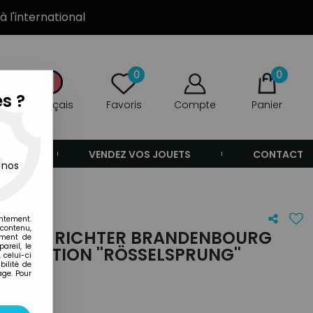
à l'international
0
0
s ?
Français
Favoris
Compte
Panier
ANDE
VENDEZ VOS JOUETS
CONTACT
 nos
1944
entement.
 contenu,
- KARL RICHTER BRANDENBOURG
ement de
areil, le
 OPERATION ''RÖSSELSPRUNG''
 celui-ci
ilité de
age. Pour