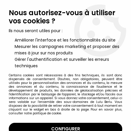
Lulu Berlu, la référence dans l'univers du jouet vintage en
France - Vente à l'international
Nous autorisez-vous à utiliser
vos cookies ?
0
Ils nous seront utiles pour :
Améliorer l'interface et les fonctionnalités du site
Mesurer les campagnes marketing et proposer des
Accueil
>
Dragon Models
>
Dragon Models - SUBADAI The Mongol
mises à jour sur nos produits
Gérer l'authentification et surveiller les erreurs
techniques
Certains cookies sont nécessaires à des fins techniques, ils sont donc
dispensés de consentement. D'autres, non obligatoires, peuvent être
utilisés pour la personnalisation des annonces et du contenu, la mesure
des annonces et du contenu, la connaissance de l'audience et le
développement de produits, les données de géolocalisation précises et
l'identification par le balayage de l'appareil, le stockage et/ou l'accès aux
informations sur un appareil. Si vous donnez votre consentement, celui-ci
sera valable sur l’ensemble des sous-domaines de Lulu Berlu. Vous
disposez de la possibilité de retirer votre consentement à tout moment en
cliquant sur le widget en bas à droite de la page. Pour en savoir plus,
consulter notre politique de cookie.
CONFIGURER