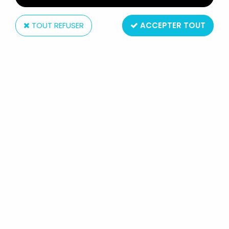
TOUT REFUSER
ACCEPTER TOUT
Hasbro
DRAGONAUTES (BATTLE BEASTS) -
#6 TRIPLE THREAT SNAKE & #5
KILLER CARP
Réf. :
REF2166
Type : figurines articulées