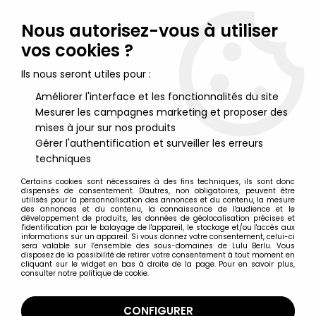
Lulu Berlu, la référence dans l'univers du jouet vintage en
France - Vente à l'international
Nous autorisez-vous à utiliser
vos cookies ?
0
Ils nous seront utiles pour :
Améliorer l'interface et les fonctionnalités du site
Mesurer les campagnes marketing et proposer des
Accueil
>
Dragonautes
>
Dragonautes sous blister/boite
>
Dragonautes (Battle Beasts) - #6 Triple Threat Snake & #5 Killer
mises à jour sur nos produits
Carp
Gérer l'authentification et surveiller les erreurs
techniques
Certains cookies sont nécessaires à des fins techniques, ils sont donc
dispensés de consentement. D'autres, non obligatoires, peuvent être
utilisés pour la personnalisation des annonces et du contenu, la mesure
des annonces et du contenu, la connaissance de l'audience et le
développement de produits, les données de géolocalisation précises et
l'identification par le balayage de l'appareil, le stockage et/ou l'accès aux
informations sur un appareil. Si vous donnez votre consentement, celui-ci
sera valable sur l’ensemble des sous-domaines de Lulu Berlu. Vous
disposez de la possibilité de retirer votre consentement à tout moment en
cliquant sur le widget en bas à droite de la page. Pour en savoir plus,
consulter notre politique de cookie.
CONFIGURER