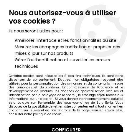
Lulu Berlu, la référence dans l'univers du jouet vintage en
France - Vente à l'international
Nous autorisez-vous à utiliser
vos cookies ?
0
Ils nous seront utiles pour :
Améliorer l'interface et les fonctionnalités du site
Mesurer les campagnes marketing et proposer des
Accueil
>
Dragonball
>
Dragonball Figurines articulées
>
Dragonball Z - Bandai S.H.Figuarts - Krillin "Early Years"
mises à jour sur nos produits
Gérer l'authentification et surveiller les erreurs
techniques
Certains cookies sont nécessaires à des fins techniques, ils sont donc
dispensés de consentement. D'autres, non obligatoires, peuvent être
utilisés pour la personnalisation des annonces et du contenu, la mesure
des annonces et du contenu, la connaissance de l'audience et le
développement de produits, les données de géolocalisation précises et
l'identification par le balayage de l'appareil, le stockage et/ou l'accès aux
informations sur un appareil. Si vous donnez votre consentement, celui-ci
sera valable sur l’ensemble des sous-domaines de Lulu Berlu. Vous
disposez de la possibilité de retirer votre consentement à tout moment en
cliquant sur le widget en bas à droite de la page. Pour en savoir plus,
consulter notre politique de cookie.
CONFIGURER