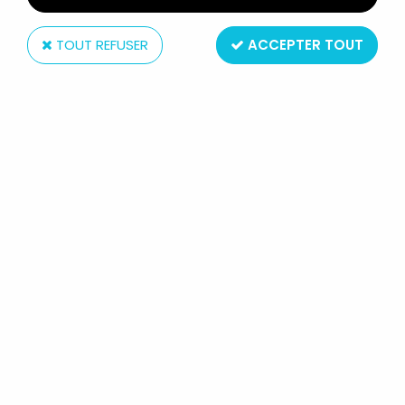
TOUT REFUSER
ACCEPTER TOUT
Bandai
DRAGONBALL Z - BANDAI
S.H.FIGUARTS - KRILLIN "EARLY
YEARS"