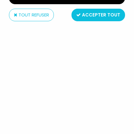
TOUT REFUSER
ACCEPTER TOUT
Bandai
DRAGONBALL Z - BANDAI
S.H.FIGUARTS - TRUNKS "SUPER
SAIYAN"