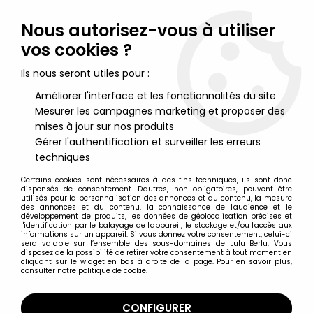
Lulu Berlu, la référence dans l'univers du jouet vintage en
France - Vente à l'international
Nous autorisez-vous à utiliser
vos cookies ?
0
Ils nous seront utiles pour :
Améliorer l'interface et les fonctionnalités du site
Mesurer les campagnes marketing et proposer des
Accueil
>
Dragonball
>
Dragonball Figurines articulées
>
Dragonball Z - Bandai S.H.Figuarts - Trunks "Super Saiyan"
mises à jour sur nos produits
Gérer l'authentification et surveiller les erreurs
techniques
Certains cookies sont nécessaires à des fins techniques, ils sont donc
dispensés de consentement. D'autres, non obligatoires, peuvent être
utilisés pour la personnalisation des annonces et du contenu, la mesure
des annonces et du contenu, la connaissance de l'audience et le
développement de produits, les données de géolocalisation précises et
l'identification par le balayage de l'appareil, le stockage et/ou l'accès aux
informations sur un appareil. Si vous donnez votre consentement, celui-ci
sera valable sur l’ensemble des sous-domaines de Lulu Berlu. Vous
disposez de la possibilité de retirer votre consentement à tout moment en
cliquant sur le widget en bas à droite de la page. Pour en savoir plus,
consulter notre politique de cookie.
CONFIGURER