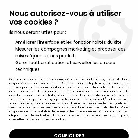
Lulu Berlu, la référence dans l'univers du jouet vintage en
France - Vente à l'international
Nous autorisez-vous à utiliser
vos cookies ?
0
Ils nous seront utiles pour :
Améliorer l'interface et les fonctionnalités du site
Mesurer les campagnes marketing et proposer des
Accueil
>
Livres, Magazines & Catalogues de Jouets
>
Catalogues de Jouets
>
Drastic Groupe Jouef Tarif Général 1992
mises à jour sur nos produits
RC Rex Kyosho Yankee Marui Serpent
Gérer l'authentification et surveiller les erreurs
techniques
Certains cookies sont nécessaires à des fins techniques, ils sont donc
dispensés de consentement. D'autres, non obligatoires, peuvent être
utilisés pour la personnalisation des annonces et du contenu, la mesure
des annonces et du contenu, la connaissance de l'audience et le
développement de produits, les données de géolocalisation précises et
l'identification par le balayage de l'appareil, le stockage et/ou l'accès aux
informations sur un appareil. Si vous donnez votre consentement, celui-ci
sera valable sur l’ensemble des sous-domaines de Lulu Berlu. Vous
disposez de la possibilité de retirer votre consentement à tout moment en
cliquant sur le widget en bas à droite de la page. Pour en savoir plus,
consulter notre politique de cookie.
CONFIGURER