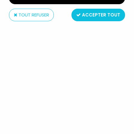
TOUT REFUSER
ACCEPTER TOUT
Jouef
DRASTIC GROUPE JOUEF TARIF
GÉNÉRAL 1992 RC REX KYOSHO