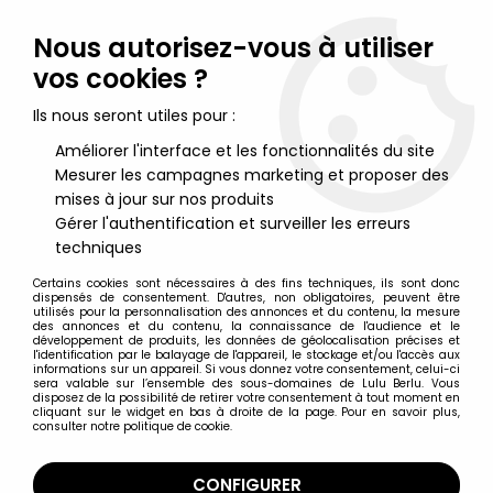
Lulu Berlu, la référence dans l'univers du jouet vintage en
France - Vente à l'international
Nous autorisez-vous à utiliser
vos cookies ?
0
Ils nous seront utiles pour :
Améliorer l'interface et les fonctionnalités du site
Mesurer les campagnes marketing et proposer des
Accueil
>
Dune
>
DUNE - LJN Figurine articulée - Sandworm (neuf
en boite)
mises à jour sur nos produits
Gérer l'authentification et surveiller les erreurs
techniques
Certains cookies sont nécessaires à des fins techniques, ils sont donc
dispensés de consentement. D'autres, non obligatoires, peuvent être
utilisés pour la personnalisation des annonces et du contenu, la mesure
des annonces et du contenu, la connaissance de l'audience et le
développement de produits, les données de géolocalisation précises et
l'identification par le balayage de l'appareil, le stockage et/ou l'accès aux
informations sur un appareil. Si vous donnez votre consentement, celui-ci
sera valable sur l’ensemble des sous-domaines de Lulu Berlu. Vous
disposez de la possibilité de retirer votre consentement à tout moment en
cliquant sur le widget en bas à droite de la page. Pour en savoir plus,
consulter notre politique de cookie.
CONFIGURER