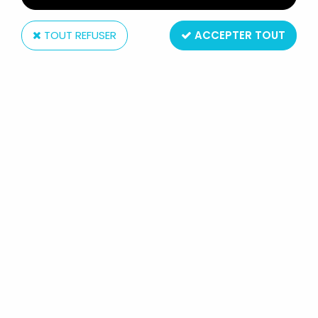
TOUT REFUSER
ACCEPTER TOUT
LJN
DUNE - LJN FIGURINE ARTICULÉE -
SANDWORM (NEUF EN BOITE)