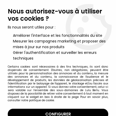
Lulu Berlu, la référence dans l'univers du jouet vintage en
France - Vente à l'international
Nous autorisez-vous à utiliser
vos cookies ?
0
Ils nous seront utiles pour :
Améliorer l'interface et les fonctionnalités du site
Mesurer les campagnes marketing et proposer des
Accueil
>
Elastolin
>
Elastolin XX siècle
>
Elastolin - WW2 -
Allemands - Fanfare Fifre (Réf 10 256)
mises à jour sur nos produits
Gérer l'authentification et surveiller les erreurs
techniques
Certains cookies sont nécessaires à des fins techniques, ils sont donc
dispensés de consentement. D'autres, non obligatoires, peuvent être
utilisés pour la personnalisation des annonces et du contenu, la mesure
des annonces et du contenu, la connaissance de l'audience et le
développement de produits, les données de géolocalisation précises et
l'identification par le balayage de l'appareil, le stockage et/ou l'accès aux
informations sur un appareil. Si vous donnez votre consentement, celui-ci
sera valable sur l’ensemble des sous-domaines de Lulu Berlu. Vous
disposez de la possibilité de retirer votre consentement à tout moment en
cliquant sur le widget en bas à droite de la page. Pour en savoir plus,
consulter notre politique de cookie.
CONFIGURER